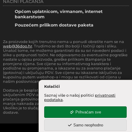
NAČINI PLAĆANJA
Općom uplatnicom, virmanom, internet
bankarstvom
Pouzećem prilikom dostave paketa
Za proizvode kojih trenutno nema u ponudi obratite nam se na
web@36doo.hr
. Trudimo se dati što bolji i točniji opis i sliku.
Unatoč tome, ne možemo garantirati da su svi navedeni podaci i
slike u potpunosti točni. Ne odgovaramo za eventualne pogreške
nastale u opisu proizvoda, greške prilikom štampanja te
promjene cijena. Sve cijene su informativnog karaktera i
podložne su promjenama, a iskazane su za avansno plaćanje
(gotovina) i uključuju PDV. Sve cijene su iskazane isključivo za
kupovinu putem webshop-a i mogu se razlikovati od cijena u
našim poslovnicama.
Kolačići
Dostava je besplatna za sve narudžbe iznad
66.36
€
(sa
uključenim PDV-a) za Zonu 1 (cijela RH, osim otoka).
Prilikom
Saznaj više o našoj politici
privatnosti
plaćanja gotovinom pri dostavi robe na kućnu adresu, moguća je
podataka
.
manja naknada za rad sa gotovinom na strani dostavne službe.
Ukoliko je to slučaj, to je jasno označeno pri samom iznosu
Prihvaćam sve
dostave.
Samo neophodno