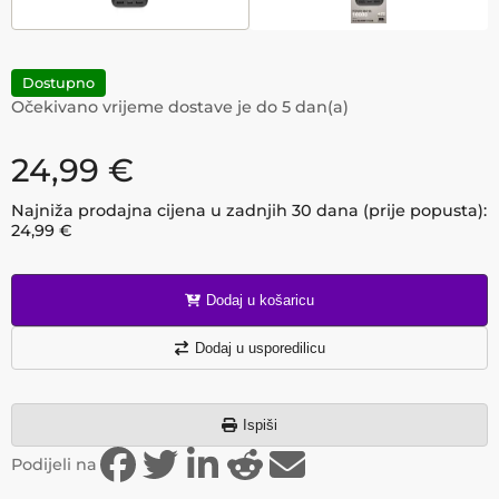
Dostupno
Očekivano vrijeme dostave je do
5
dan(a)
24,99
€
Najniža prodajna cijena u zadnjih 30 dana (prije popusta):
24,99
€
Dodaj u košaricu
Dodaj u usporedilicu
Ispiši
Podijeli na