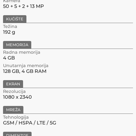
Kamera
50 + 5 + 2 + 13 MP
KUĆIŠTE
Težina
192 g
MEMORIJA
Radna memorija
4 GB
Unutarnja memorija
128 GB, 4 GB RAM
EKRAN
Rezolucija
1080 x 2340
MREŽA
Tehnologija
GSM / HSPA / LTE / 5G
DIMENZIJE