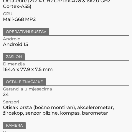
Octa-core (2x2.4 GHz Cortex-A78 & 6x2.0 GHz
Cortex-A55)
GPU
Mali-G68 MP2
OPERATIVNI SUSTAV
Android
Android 15
ZASLON
Dimenzija
164.4 x 77.9 x 7.5 mm
OSTALE ZNAČAJKE
Garancija u mjesecima
24
Senzori
Otisak prsta (bočno montiran), akcelerometar,
žiroskop, senzor blizine, kompas, barometar
KAMERA