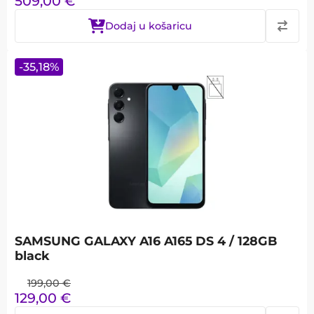
509,00
€
Dodaj u košaricu
-
35,18
%
SAMSUNG GALAXY A16 A165 DS 4 / 128GB
black
199,00
€
129,00
€