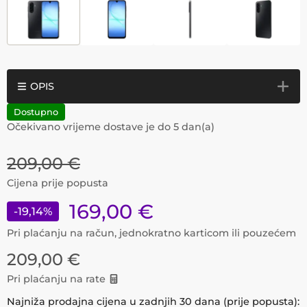
OPIS
Dostupno
Očekivano vrijeme dostave je do
5
dan(a)
209,00
€
Cijena prije popusta
169,00
€
-
19,14
%
Pri plaćanju na račun, jednokratno karticom ili pouzećem
209,00
€
Pri plaćanju na rate
Najniža prodajna cijena u zadnjih 30 dana (prije popusta):