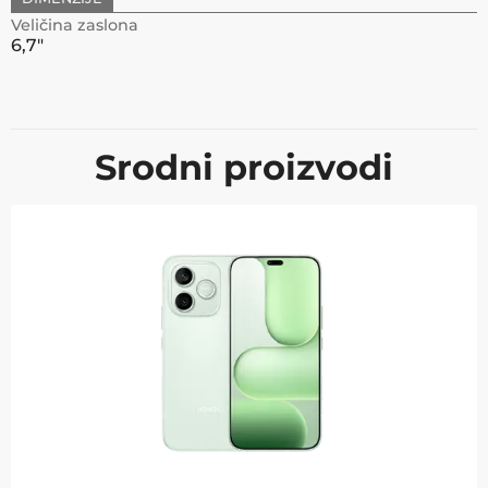
Veličina zaslona
6,7"
Srodni proizvodi