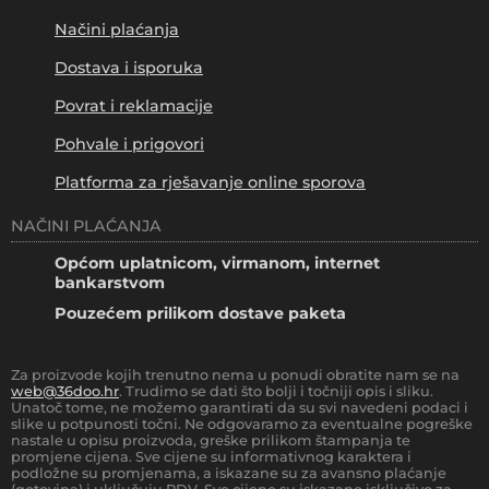
Načini plaćanja
Dostava i isporuka
Povrat i reklamacije
Pohvale i prigovori
Platforma za rješavanje online sporova
NAČINI PLAĆANJA
Općom uplatnicom, virmanom, internet
bankarstvom
Pouzećem prilikom dostave paketa
Za proizvode kojih trenutno nema u ponudi obratite nam se na
web@36doo.hr
. Trudimo se dati što bolji i točniji opis i sliku.
Unatoč tome, ne možemo garantirati da su svi navedeni podaci i
slike u potpunosti točni. Ne odgovaramo za eventualne pogreške
nastale u opisu proizvoda, greške prilikom štampanja te
promjene cijena. Sve cijene su informativnog karaktera i
podložne su promjenama, a iskazane su za avansno plaćanje