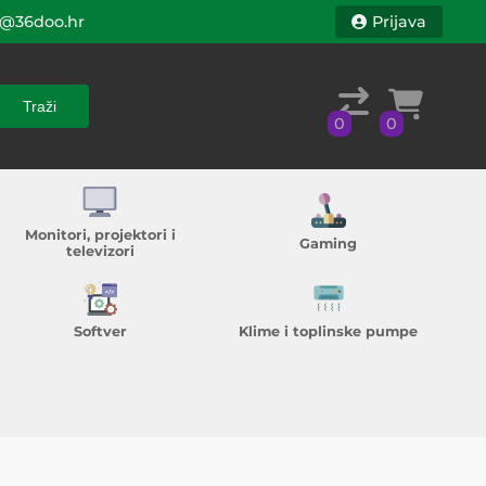
@36doo.hr
Prijava
Traži
0
0
Traži
0
0
Monitori, projektori i
Gaming
televizori
Softver
Klime i toplinske pumpe