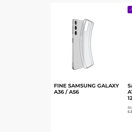
-
FINE SAMSUNG GALAXY
S
A36 / A56
A
1
Bl
5.