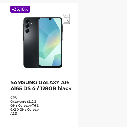
-
35,18
%
SAMSUNG GALAXY A16
A165 DS 4 / 128GB black
CPU
Octa-core (2x2.2
GHz Cortex-A76 &
6x2.0 GHz Cortex-
A55)