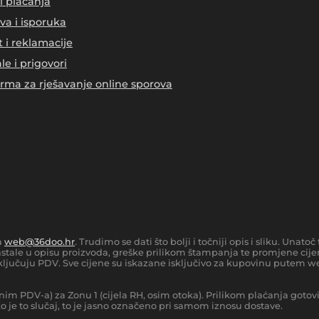
i plaćanja
va i isporuka
t i reklamacije
le i prigovori
orma za rješavanje online sporova
a
web@36doo.hr
. Trudimo se dati što bolji i točniji opis i sliku. Una
tale u opisu proizvoda, greške prilikom štampanja te promjene cijen
ljučuju PDV. Sve cijene su iskazane isključivo za kupovinu putem we
nim PDV-a) za Zonu 1 (cijela RH, osim otoka).
Prilikom plaćanja gotov
 je to slučaj, to je jasno označeno pri samom iznosu dostave.