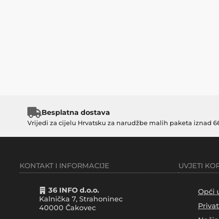
Besplatna dostava
Vrijedi za cijelu Hrvatsku za narudžbe malih paketa iznad 6
KONTAKT I INFORMACIJE
UVJETI KO
36 INFO d.o.o.
Opći 
Kalnička 7, Strahoninec
Priva
40000
Čakovec