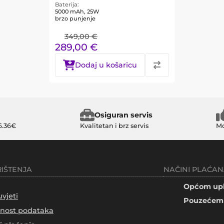
Baterija
5000 mAh, 25W
brzo punjenje
349,00
€
289,00
€
Dodaj u košaricu
Osiguran servis
6.36€
Kvalitetan i brz servis
Mo
RIŠTENJA
NAČINI PLAĆAN
Općom upl
uvjeti
Pouzećem 
tnost podataka