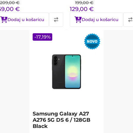
209,00
€
199,00
€
69,00
€
129,00
€
Dodaj u košaricu
Dodaj u košaricu
-
17,19
%
Samsung Galaxy A27
A276 5G DS 6 / 128GB
Black