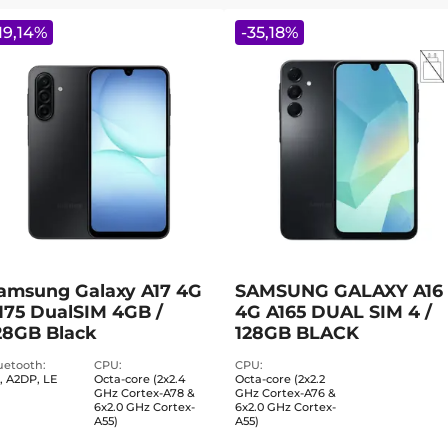
19,14
%
-
35,18
%
amsung Galaxy A17 4G
SAMSUNG GALAXY A16
175 DualSIM 4GB /
4G A165 DUAL SIM 4 /
28GB Black
128GB BLACK
uetooth
CPU
CPU
3, A2DP, LE
Octa-core (2x2.4
Octa-core (2x2.2
GHz Cortex-A78 &
GHz Cortex-A76 &
6x2.0 GHz Cortex-
6x2.0 GHz Cortex-
A55)
A55)