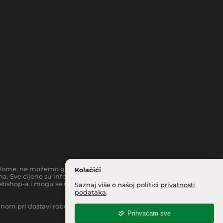
toč tome, ne možemo garantirati da su svi navedeni podaci i slike
Kolačići
a. Sve cijene su informativnog karaktera i podložne su
bshop-a i mogu se razlikovati od cijena u našim
Saznaj više o našoj politici
privatnosti
podataka
.
inom pri dostavi robe na kućnu adresu, moguća je manja
Prihvaćam sve