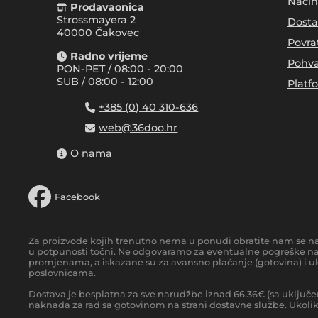
Način
Prodavaonica
Strossmayera 2
Dosta
40000 Čakovec
Povra
Radno vrijeme
Pohva
PON-PET / 08:00 - 20:00
SUB / 08:00 - 12:00
Platf
+385 (0) 40 310-636
web@36doo.hr
O nama
Facebook
Za proizvode kojih trenutno nema u ponudi obratite nam se n
u potpunosti točni. Ne odgovaramo za eventualne pogreške nas
promjenama, a iskazane su za avansno plaćanje (gotovina) i uk
poslovnicama.
Dostava je besplatna za sve narudžbe iznad
66.36
€
(sa uključe
naknada za rad sa gotovinom na strani dostavne službe. Ukoliko