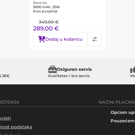
Baterija
5000 mAh, 25W
brzo punjenje
349,00
€
289,00
€
Dodaj u košaricu
Osiguran servis
6.36€
Kvalitetan i brz servis
Mo
RIŠTENJA
NAČINI PLAĆAN
Općom upl
uvjeti
Pouzećem 
tnost podataka