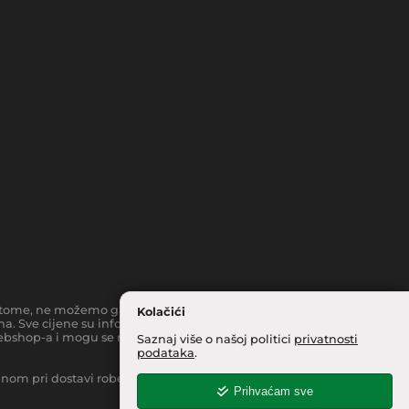
toč tome, ne možemo garantirati da su svi navedeni podaci i slike
Kolačići
a. Sve cijene su informativnog karaktera i podložne su
bshop-a i mogu se razlikovati od cijena u našim
Saznaj više o našoj politici
privatnosti
podataka
.
inom pri dostavi robe na kućnu adresu, moguća je manja
Prihvaćam sve