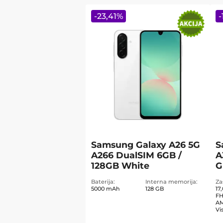
-
23,41
%
-
Samsung Galaxy A26 5G
S
A266 DualSIM 6GB /
A
128GB White
G
Baterija
Interna memorija
Za
5000 mAh
128 GB
17
FH
AM
Vi