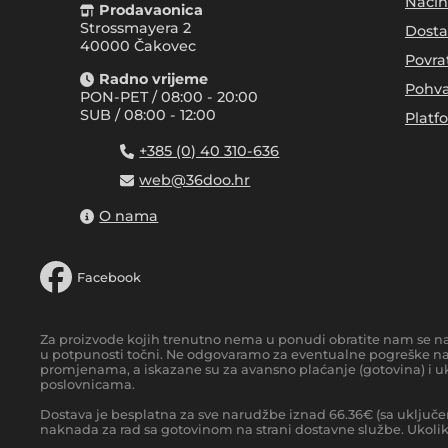
Način
Prodavaonica
Strossmayera 2
Dosta
40000 Čakovec
Povra
Radno vrijeme
Pohva
PON-PET / 08:00 - 20:00
SUB / 08:00 - 12:00
Platf
+385 (0) 40 310-636
web@36doo.hr
O nama
Facebook
Za proizvode kojih trenutno nema u ponudi obratite nam se n
u potpunosti točni. Ne odgovaramo za eventualne pogreške nas
promjenama, a iskazane su za avansno plaćanje (gotovina) i uk
poslovnicama.
Dostava je besplatna za sve narudžbe iznad
66.36
€
(sa uključe
naknada za rad sa gotovinom na strani dostavne službe. Ukoliko