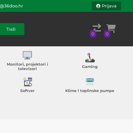
@36doo.hr
Prijava
Traži
0
0
Traži
0
0
Monitori, projektori i
Gaming
televizori
Softver
Klime i toplinske pumpe