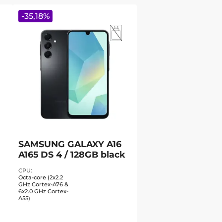
-
35,18
%
SAMSUNG GALAXY A16
A165 DS 4 / 128GB black
CPU
Octa-core (2x2.2
GHz Cortex-A76 &
6x2.0 GHz Cortex-
A55)