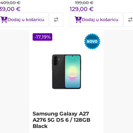
409,00
€
199,00
€
39,00
€
129,00
€
Dodaj u košaricu
Dodaj u košaricu
-
17,19
%
Samsung Galaxy A27
A276 5G DS 6 / 128GB
Black