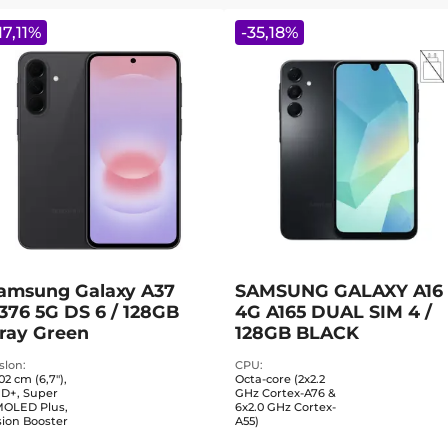
17,11
%
-
35,18
%
amsung Galaxy A37
SAMSUNG GALAXY A16
376 5G DS 6 / 128GB
4G A165 DUAL SIM 4 /
ray Green
128GB BLACK
slon
CPU
,02 cm (6,7"),
Octa-core (2x2.2
D+, Super
GHz Cortex-A76 &
OLED Plus,
6x2.0 GHz Cortex-
sion Booster
A55)