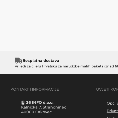
Besplatna dostava
Vrijedi za cijelu Hrvatsku za narudžbe malih paketa iznad 6
KONTAKT I INFORMACIJE
UVJETI KO
36 INFO d.o.o.
Opći 
Kalnička 7, Strahoninec
Priva
40000
Čakovec