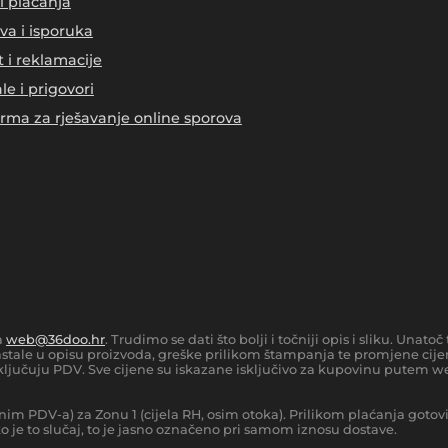
i plaćanja
va i isporuka
t i reklamacije
le i prigovori
orma za rješavanje online sporova
a
web@36doo.hr
. Trudimo se dati što bolji i točniji opis i sliku. Una
tale u opisu proizvoda, greške prilikom štampanja te promjene cijen
ljučuju PDV. Sve cijene su iskazane isključivo za kupovinu putem we
nim PDV-a) za Zonu 1 (cijela RH, osim otoka).
Prilikom plaćanja gotov
 je to slučaj, to je jasno označeno pri samom iznosu dostave.