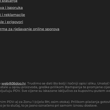
i plaćanja
va i isporuka
t i reklamacije
le i prigovori
orma za rješavanje online sporova
a
web@36doo.hr
. Trudimo se dati što bolji i točniji opis i sliku. Una
tale u opisu proizvoda, greške prilikom štampanja te promjene cijen
ljučuju PDV. Sve cijene su iskazane isključivo za kupovinu putem we
nim PDV-a) za Zonu 1 (cijela RH, osim otoka).
Prilikom plaćanja gotov
 je to slučaj, to je jasno označeno pri samom iznosu dostave.