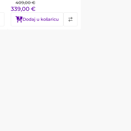
409,00
€
339,00
€
Dodaj u košaricu