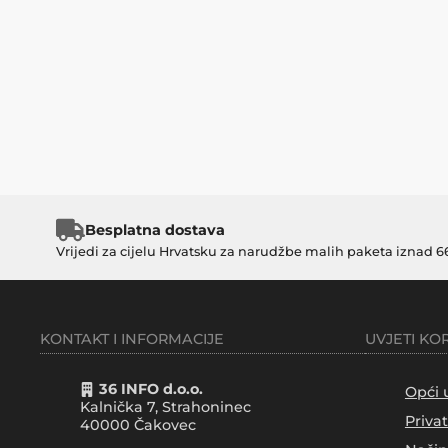
Besplatna dostava
Vrijedi za cijelu Hrvatsku za narudžbe malih paketa iznad 6
KONTAKT I INFORMACIJE
UVJETI KO
36 INFO d.o.o.
Opći 
Kalnička 7, Strahoninec
Priva
40000
Čakovec