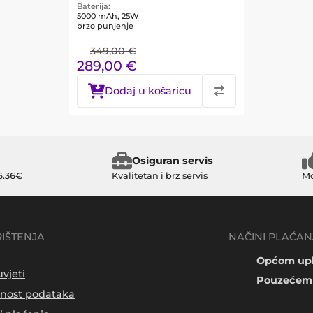
Baterija
5000 mAh, 25W
brzo punjenje
349,00
€
289,00
€
Dodaj u košaricu
Osiguran servis
6.36€
Kvalitetan i brz servis
Mo
RIŠTENJA
NAČINI PLAĆAN
Općom upl
uvjeti
Pouzećem 
tnost podataka