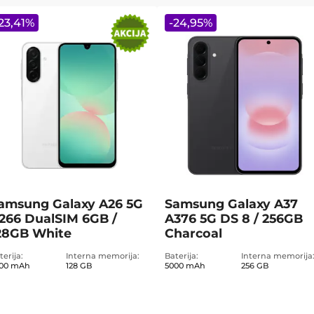
23,41
%
-
24,95
%
amsung Galaxy A26 5G
Samsung Galaxy A37
266 DualSIM 6GB /
A376 5G DS 8 / 256GB
28GB White
Charcoal
terija
Interna memorija
Baterija
Interna memorija
00 mAh
128 GB
5000 mAh
256 GB