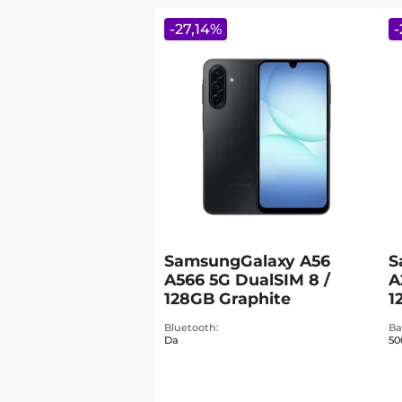
-
27,14
%
-
SamsungGalaxy A56
S
A566 5G DualSIM 8 /
A
128GB Graphite
1
Bluetooth
Ba
Da
50