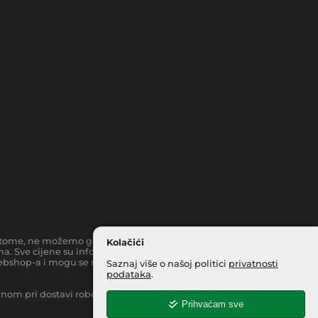
toč tome, ne možemo garantirati da su svi navedeni podaci i slike
Kolačići
a. Sve cijene su informativnog karaktera i podložne su
bshop-a i mogu se razlikovati od cijena u našim
Saznaj više o našoj politici
privatnosti
podataka
.
inom pri dostavi robe na kućnu adresu, moguća je manja
Prihvaćam sve