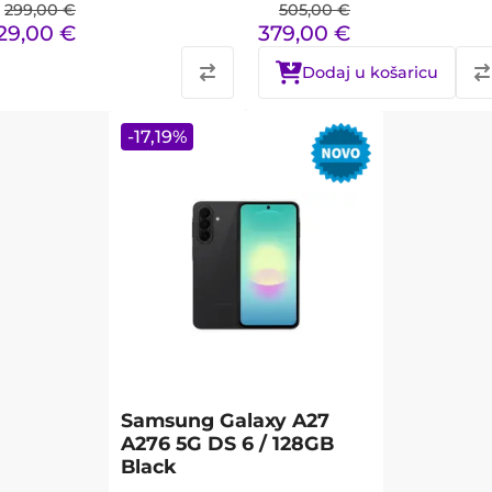
299,00
€
505,00
€
29,00
€
379,00
€
Dodaj u košaricu
-
17,19
%
Samsung Galaxy A27
A276 5G DS 6 / 128GB
Black