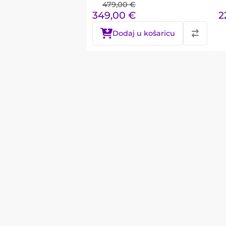
479,00
€
349,00
€
2
Dodaj u košaricu