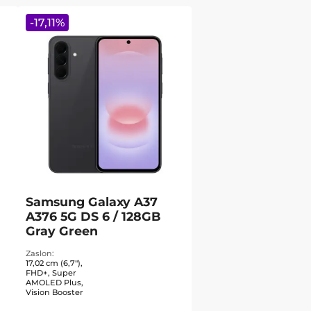
-
17,11
%
Samsung Galaxy A37
A376 5G DS 6 / 128GB
Gray Green
Zaslon
17,02 cm (6,7"),
FHD+, Super
AMOLED Plus,
Vision Booster