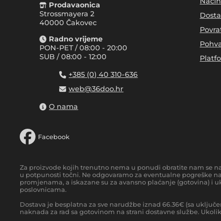
Način
Prodavaonica
Strossmayera 2
Dosta
40000 Čakovec
Povra
Radno vrijeme
Pohva
PON-PET / 08:00 - 20:00
SUB / 08:00 - 12:00
Platf
+385 (0) 40 310-636
web@36doo.hr
O nama
Facebook
Za proizvode kojih trenutno nema u ponudi obratite nam se n
u potpunosti točni. Ne odgovaramo za eventualne pogreške nas
promjenama, a iskazane su za avansno plaćanje (gotovina) i uk
poslovnicama.
Dostava je besplatna za sve narudžbe iznad
66.36
€
(sa uključe
naknada za rad sa gotovinom na strani dostavne službe. Ukoliko