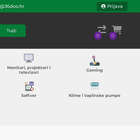
@36doo.hr
Prijava
Traži
0
0
Traži
0
0
Monitori, projektori i
Gaming
televizori
Softver
Klime i toplinske pumpe