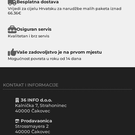
Besplatna dostava
Vrijedi za cijelu Hrvatsku za narudžbe malih paketa iznad
66.36€
Osiguran servis
Kvalitetan i brz servis
Vaše zadovoljstvo je na prvom mjestu
Mogućnost povrata u roku od 14 dana
KONTAKT I INFORMACIJE
36 INFO d.o.o.
Kalnička 7, Strahoninec
40000
Čakovec
Prodavaonica
Strossmayera 2
40000 Čakovec