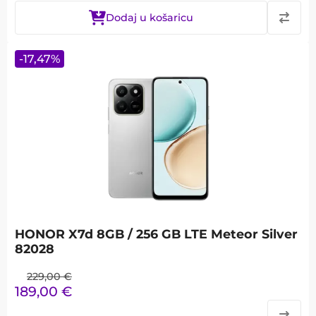
Dodaj u košaricu
-
17,47
%
HONOR X7d 8GB / 256 GB LTE Meteor Silver
82028
229,00
€
189,00
€