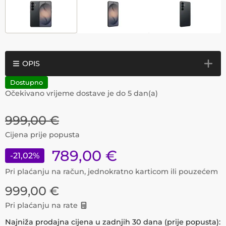
OPIS
Dostupno
Očekivano vrijeme dostave je do
5
dan(a)
999,00
€
Cijena prije popusta
789,00
€
-
21,02
%
Pri plaćanju na račun, jednokratno karticom ili pouzećem
999,00
€
Pri plaćanju na rate
Najniža prodajna cijena u zadnjih 30 dana (prije popusta):