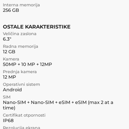
Interna memorija
256 GB
OSTALE KARAKTERISTIKE
Veličina zaslona
6.3"
Radna memorija
12 GB
Kamera
50MP + 10 MP + 12MP
Prednja kamera
12 MP
Operativni sistem
Android
SIM
Nano-SIM + Nano-SIM + eSIM + eSIM (max 2 at a
time)
Certifikat otpornosti
IP68
Rezolucija ekrana