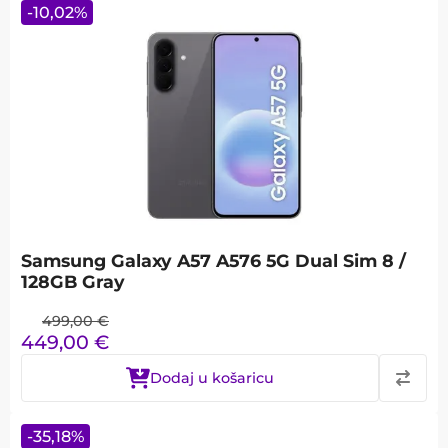
-
10,02
%
Samsung Galaxy A57 A576 5G Dual Sim 8 /
128GB Gray
499,00
€
449,00
€
Dodaj u košaricu
-
35,18
%