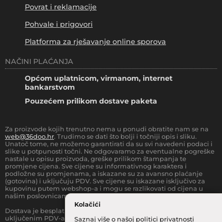
Povrat i reklamacije
Pohvale i prigovori
Platforma za rješavanje online sporova
NAČINI PLAĆANJA
Općom uplatnicom, virmanom, internet
bankarstvom
Pouzećem prilikom dostave paketa
Za proizvode kojih trenutno nema u ponudi obratite nam se na
web@36doo.hr
. Trudimo se dati što bolji i točniji opis i sliku.
Unatoč tome, ne možemo garantirati da su svi navedeni podaci i
slike u potpunosti točni. Ne odgovaramo za eventualne pogreške
nastale u opisu proizvoda, greške prilikom štampanja te
promjene cijena. Sve cijene su informativnog karaktera i
podložne su promjenama, a iskazane su za avansno plaćanje
(gotovina) i uključuju PDV. Sve cijene su iskazane isključivo za
kupovinu putem webshop-a i mogu se razlikovati od cijena u
našim poslovnicama.
Kolačići
Dostava je besplatna za sve narudžbe iznad
66.36
€
(sa
uključenim PDV-a) za Zonu 1 (cijela RH, osim otoka).
Prilikom
Saznaj više o našoj politici
privatnosti