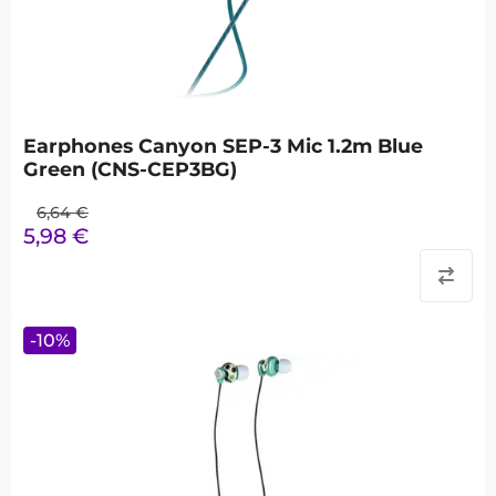
Earphones Canyon SEP-3 Mic 1.2m Blue
Green (CNS-CEP3BG)
6,64
€
5,98
€
-
10
%