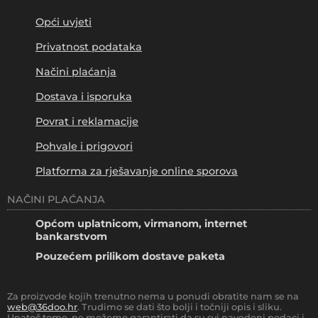
Opći uvjeti
Privatnost podataka
Načini plaćanja
Dostava i isporuka
Povrat i reklamacije
Pohvale i prigovori
Platforma za rješavanje online sporova
NAČINI PLAĆANJA
Općom uplatnicom, virmanom, internet
bankarstvom
Pouzećem prilikom dostave paketa
Za proizvode kojih trenutno nema u ponudi obratite nam se na
web@36doo.hr
. Trudimo se dati što bolji i točniji opis i sliku.
Unatoč tome, ne možemo garantirati da su svi navedeni podaci i