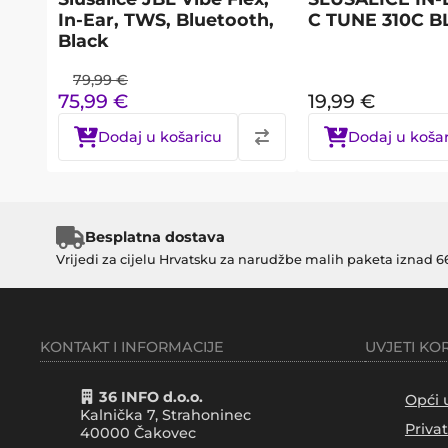
In-Ear, TWS, Bluetooth,
C TUNE 310C 
Black
79,99
€
75,99
€
19,99
€
Dodaj u košaricu
Dodaj u koša
Besplatna dostava
Vrijedi za cijelu Hrvatsku za narudžbe malih paketa iznad 6
KONTAKT I INFORMACIJE
UVJETI KO
36 INFO d.o.o.
Opći 
Kalnička 7, Strahoninec
Priva
40000
Čakovec