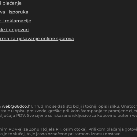
i plaćanja
va i isporuka
t i reklamacije
le i prigovori
orma za rješavanje online sporova
a
web@36doo.hr
. Trudimo se dati što bolji i točniji opis i sliku. Una
tale u opisu proizvoda, greške prilikom štampanja te promjene cijen
ljučuju PDV. Sve cijene su iskazane isključivo za kupovinu putem we
nim PDV-a) za Zonu 1 (cijela RH, osim otoka).
Prilikom plaćanja gotov
 je to slučaj, to je jasno označeno pri samom iznosu dostave.