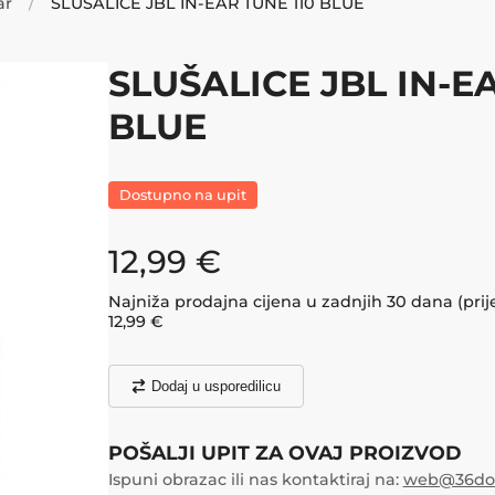
ar
SLUŠALICE JBL IN-EAR TUNE 110 BLUE
SLUŠALICE JBL IN-E
BLUE
Dostupno na upit
12,99
€
Najniža prodajna cijena u zadnjih 30 dana (prij
12,99
€
Dodaj u usporedilicu
POŠALJI UPIT ZA OVAJ PROIZVOD
Ispuni obrazac ili nas kontaktiraj na:
web@36doo