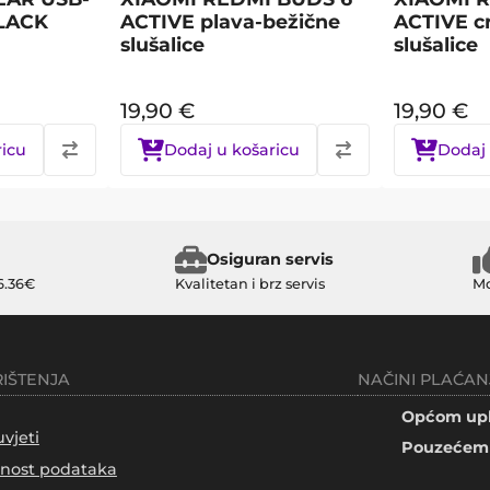
BLACK
ACTIVE plava-bežične
ACTIVE c
slušalice
slušalice
19,90
€
19,90
€
ricu
Dodaj u košaricu
Dodaj 
Osiguran servis
6.36€
Kvalitetan i brz servis
Mo
RIŠTENJA
NAČINI PLAĆAN
Općom upl
uvjeti
Pouzećem 
tnost podataka