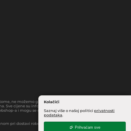
toč tome, ne možemo garantirati da su svi navedeni podaci i slike
Kolačići
a. Sve cijene su informativnog karaktera i podložne su
bshop-a i mogu se razlikovati od cijena u našim
Saznaj više o našoj politici
privatnosti
podataka
.
inom pri dostavi robe na kućnu adresu, moguća je manja
Prihvaćam sve