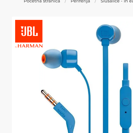
Početna stranica
Periferija
Slušalice - in e