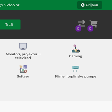
@36doo.hr
Prijava
Traži
0
0
Traži
0
0
Monitori, projektori i
Gaming
televizori
Softver
Klime i toplinske pumpe