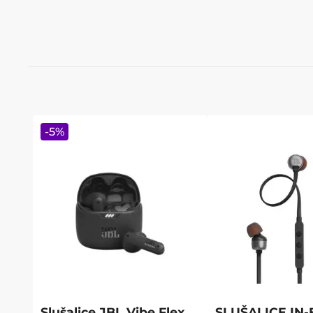
-
5
%
Slušalice JBL Vibe Flex,
SLUŠALICE IN-