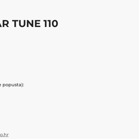
AR TUNE 110
e popusta):
.hr