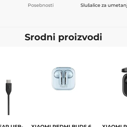
Posebnosti
Slušalice za umetan
Srodni proizvodi
EAR USB-
XIAOMI REDMI BUDS 6
XIAOMI 