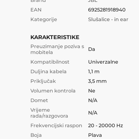
Brand
JBL
EAN
6925281918940
Kategorije
Slušalice - in ear
KARAKTERISTIKE
Preuzimanje poziva s
Da
mobitela
Kompatibilnost
Univerzalne
Duljina kabela
1,1 m
Priključak
3,5 mm
Volumen kontrola
Ne
Domet
N/A
Vrijeme
N/A
rada/razgovora
Frekvencijski raspon
20 - 20000 Hz
Boja
Plava