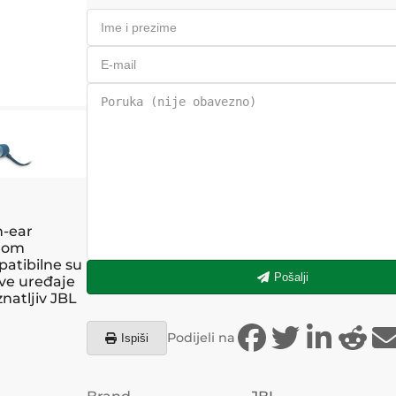
n-ear
elom
patibilne su
Pošalji
ve uređaje
natljiv JBL
Podijeli na
Ispiši