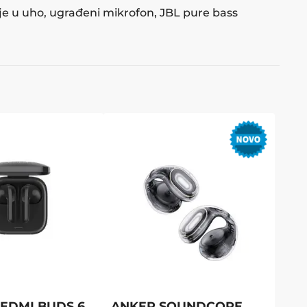
je u uho, ugrađeni mikrofon, JBL pure bass
REDMI BUDS 6
ANKER SOUNDCORE