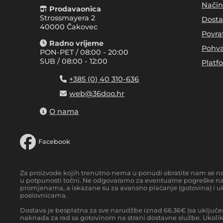
Način
Prodavaonica
Strossmayera 2
Dosta
40000 Čakovec
Povra
Radno vrijeme
Pohva
PON-PET / 08:00 - 20:00
SUB / 08:00 - 12:00
Platf
+385 (0) 40 310-636
web@36doo.hr
O nama
Facebook
Za proizvode kojih trenutno nema u ponudi obratite nam se n
u potpunosti točni. Ne odgovaramo za eventualne pogreške nas
promjenama, a iskazane su za avansno plaćanje (gotovina) i uk
poslovnicama.
Dostava je besplatna za sve narudžbe iznad
66.36
€
(sa uključe
naknada za rad sa gotovinom na strani dostavne službe. Ukoliko