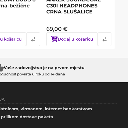
rna-bežične
C30I HEADPHONES
CRNA-SLUŠALICE
69,00
€
u košaricu
Dodaj u košaricu
Vaše zadovoljstvo je na prvom mjestu
gućnost povrata u roku od 14 dana
JA
atnicom, virmanom, internet bankarstvom
prilikom dostave paketa