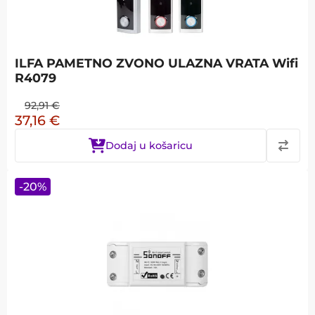
ILFA PAMETNO ZVONO ULAZNA VRATA Wifi
R4079
92,91
€
37,16
€
Dodaj u košaricu
-
20
%