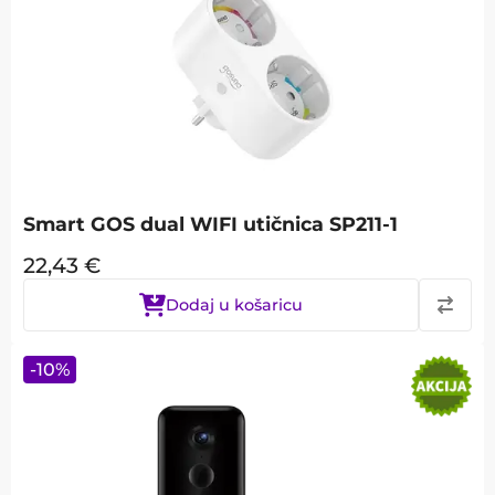
Smart GOS dual WIFI utičnica SP211-1
22,43
€
Dodaj u košaricu
-
10
%