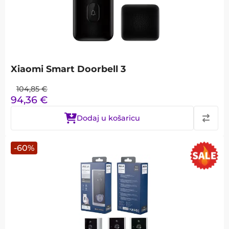
Xiaomi Smart Doorbell 3
104,85
€
94,36
€
Dodaj u košaricu
-
60
%