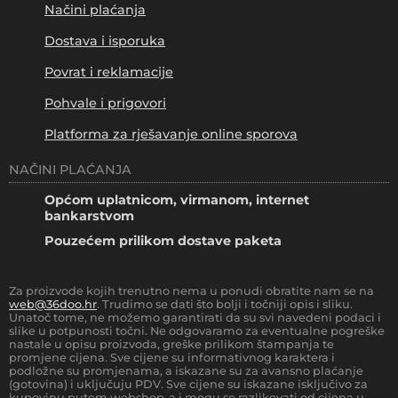
Načini plaćanja
Dostava i isporuka
Povrat i reklamacije
Pohvale i prigovori
Platforma za rješavanje online sporova
NAČINI PLAĆANJA
Općom uplatnicom, virmanom, internet
bankarstvom
Pouzećem prilikom dostave paketa
Za proizvode kojih trenutno nema u ponudi obratite nam se na
web@36doo.hr
. Trudimo se dati što bolji i točniji opis i sliku.
Unatoč tome, ne možemo garantirati da su svi navedeni podaci i
slike u potpunosti točni. Ne odgovaramo za eventualne pogreške
nastale u opisu proizvoda, greške prilikom štampanja te
promjene cijena. Sve cijene su informativnog karaktera i
podložne su promjenama, a iskazane su za avansno plaćanje
(gotovina) i uključuju PDV. Sve cijene su iskazane isključivo za
kupovinu putem webshop-a i mogu se razlikovati od cijena u