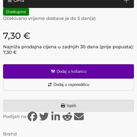
OPIS
Dostupno
Očekivano vrijeme dostave je do
5
dan(a)
7,30
€
Najniža prodajna cijena u zadnjih 30 dana (prije popusta):
7,30
€
Dodaj u košaricu
Dodaj u usporedilicu
Ispiši
Podijeli na
Brand