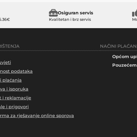
Osiguran servis
6.36€
Kvalitetan i brz servis
Mo
RIŠTENJA
NAČINI PLAĆAN
Općom upl
uvjeti
Pouzećem 
tnost podataka
i plaćanja
va i isporuka
t i reklamacije
le i prigovori
orma za rješavanje online sporova