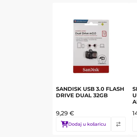
SANDISK USB 3.0 FLASH
S
DRIVE DUAL 32GB
U
A
9,29
€
1
Dodaj u košaricu