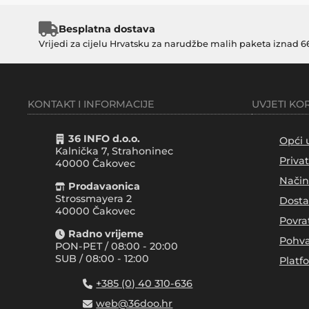
Besplatna dostava
Vrijedi za cijelu Hrvatsku za narudžbe malih paketa iznad 6
KONTAKT I INFORMACIJE
UVJETI KO
36 INFO d.o.o.
Opći 
Kalnička 7, Strahoninec
Priva
40000
Čakovec
Način
Prodavaonica
Strossmayera 2
Dosta
40000 Čakovec
Povra
Radno vrijeme
Pohva
PON-PET / 08:00 - 20:00
SUB / 08:00 - 12:00
Platf
+385 (0) 40 310-636
web@36doo.hr