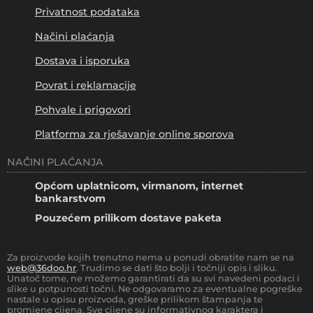
Privatnost podataka
Načini plaćanja
Dostava i isporuka
Povrat i reklamacije
Pohvale i prigovori
Platforma za rješavanje online sporova
NAČINI PLAĆANJA
Općom uplatnicom, virmanom, internet
bankarstvom
Pouzećem prilikom dostave paketa
Za proizvode kojih trenutno nema u ponudi obratite nam se na
web@36doo.hr
. Trudimo se dati što bolji i točniji opis i sliku.
Unatoč tome, ne možemo garantirati da su svi navedeni podaci i
slike u potpunosti točni. Ne odgovaramo za eventualne pogreške
nastale u opisu proizvoda, greške prilikom štampanja te
promjene cijena. Sve cijene su informativnog karaktera i