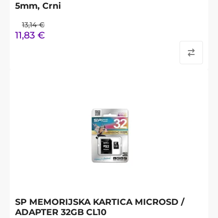
5mm, Crni
13,14
€
11,83
€
SP MEMORIJSKA KARTICA MICROSD /
ADAPTER 32GB CL10