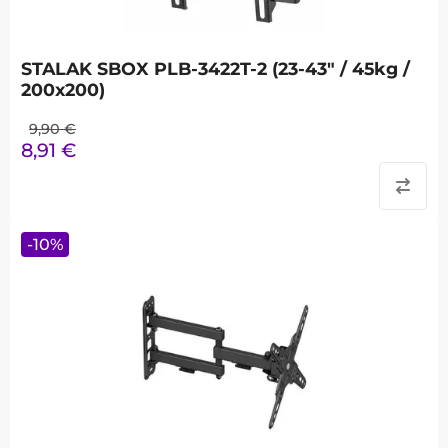
STALAK SBOX PLB-3422T-2 (23-43" / 45kg /
200x200)
9,90
€
8,91
€
-
10
%