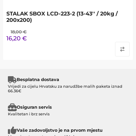
STALAK SBOX LCD-223-2 (13-43'' / 20kg /
200x200)
18,00
€
16,20
€
Besplatna dostava
Vrijedi za cijelu Hrvatsku za narudžbe malih paketa iznad
66.36€
Osiguran servis
Kvalitetan i brz servis
Vaše zadovoljstvo je na prvom mjestu