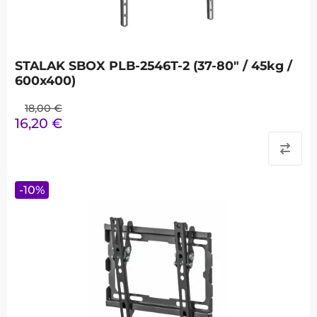
STALAK SBOX PLB-2546T-2 (37-80" / 45kg /
600x400)
18,00
€
16,20
€
-
10
%