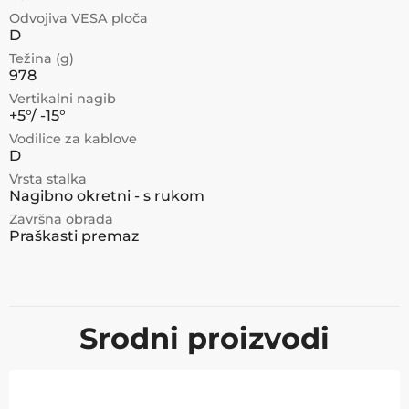
Odvojiva VESA ploča
D
Težina (g)
978
Vertikalni nagib
+5°/ -15°
Vodilice za kablove
D
Vrsta stalka
Nagibno okretni - s rukom
Završna obrada
Praškasti premaz
Srodni proizvodi