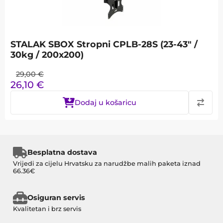
STALAK SBOX Stropni CPLB-28S (23-43" /
30kg / 200x200)
29,00
€
26,10
€
Dodaj u košaricu
Besplatna dostava
Vrijedi za cijelu Hrvatsku za narudžbe malih paketa iznad
66.36€
Osiguran servis
Kvalitetan i brz servis