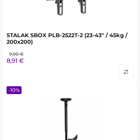
STALAK SBOX PLB-2522T-2 (23-43" / 45kg /
200x200)
9,90
€
8,91
€
-
10
%