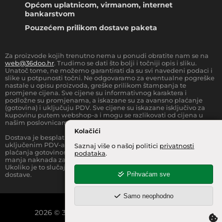
Općom uplatnicom, virmanom, internet
bankarstvom
Pouzećem prilikom dostave paketa
Za proizvode kojih trenutno nema u ponudi obratite nam se na
web@36doo.hr
. Trudimo se dati što bolji i točniji opis i sliku.
Unatoč tome, ne možemo garantirati da su svi navedeni podaci i
slike u potpunosti točni. Ne odgovaramo za eventualne pogreške
nastale u opisu proizvoda, greške prilikom štampanja te
promjene cijena. Sve cijene su informativnog karaktera i
podložne su promjenama, a iskazane su za avansno plaćanje
(gotovina) i uključuju PDV. Sve cijene su iskazane isključivo za
kupovinu putem webshop-a i mogu se razlikovati od cijena u
našim poslovnicama.
Kolačići
Dostava je besplatna za sve narudžbe iznad
66.36
€
(sa
uključenim PDV-a) za Zonu 1 (cijela RH, osim otoka).
Prilikom
Saznaj više o našoj politici
privatnosti
plaćanja gotovinom pri dostavi robe na kućnu adresu, moguća je
podataka
.
manja naknada za rad sa gotovinom na strani dostavne službe.
Ukoliko je to slučaj, to je jasno označeno pri samom iznosu
Prihvaćam sve
dostave.
Samo neophodno
2026
©
36 INFO d.o.o.
Sva prava pridržana