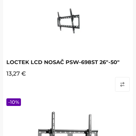
LOCTEK LCD NOSAČ PSW-698ST 26"-50"
13,27
€
-
10
%