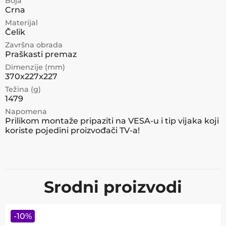
Boja
Crna
Materijal
Čelik
Završna obrada
Praškasti premaz
Dimenzije (mm)
370x227x227
Težina (g)
1479
Napomena
Prilikom montaže pripaziti na VESA-u i tip vijaka koji
koriste pojedini proizvođači TV-a!
Srodni proizvodi
-
10
%