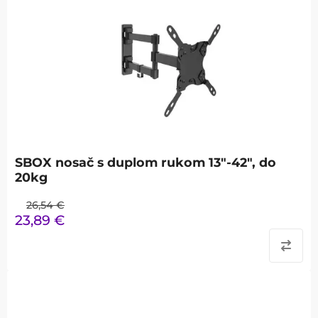
SBOX nosač s duplom rukom 13"-42", do
20kg
26,54
€
23,89
€