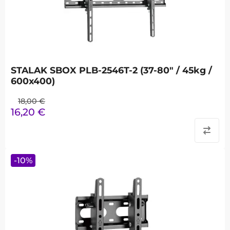
STALAK SBOX PLB-2546T-2 (37-80" / 45kg /
600x400)
18,00
€
16,20
€
-
10
%