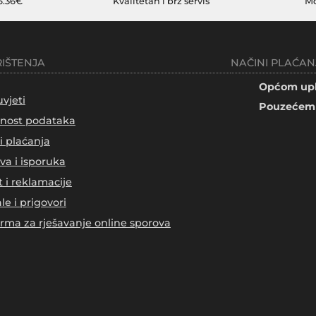
6.36€
Kvalitetan i brz servis
Mo
RIŠTENJA
NAČINI PLAĆAN
Općom upl
uvjeti
Pouzećem 
tnost podataka
i plaćanja
va i isporuka
t i reklamacije
le i prigovori
orma za rješavanje online sporova