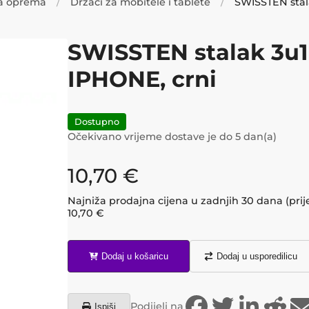
a oprema
Držači za mobitele i tablete
SWISSTEN stal
SWISSTEN stalak 3u1
IPHONE, crni
Dostupno
Očekivano vrijeme dostave je do
5
dan(a)
10,70
€
Najniža prodajna cijena u zadnjih 30 dana (prij
10,70
€
Dodaj u košaricu
Dodaj u usporedilicu
Podijeli na
Ispiši