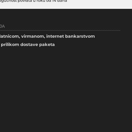
gućnost povrata u roku od 14 dana
JA
atnicom, virmanom, internet bankarstvom
prilikom dostave paketa