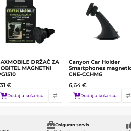
AXMOBILE DRŽAČ ZA
Canyon Car Holder
OBITEL MAGNETNI
Smartphones magneti
PG1510
CNE-CCHM6
,31
€
6,64
€
Dodaj u košaricu
Dodaj u košaricu
Osiguran servis