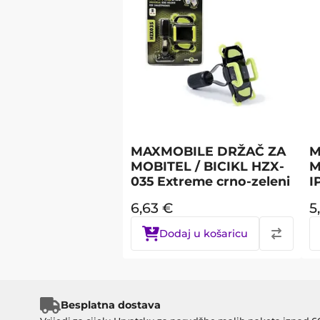
MAXMOBILE DRŽAČ ZA
M
MOBITEL / BICIKL HZX-
M
035 Extreme crno-zeleni
I
6,63
€
5
Dodaj u košaricu
Besplatna dostava