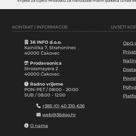
Vrijedi za cijelu Hrvatsku za narudžbe malih paketa iznad 6
KONTAKT I INFORMACIJE
UVJETI KO
36 INFO d.o.o.
Opći 
Kalnička 7, Strahoninec
Priva
40000
Čakovec
Način
Prodavaonica
Strossmayera 2
Dosta
40000 Čakovec
Povra
Radno vrijeme
Pohva
PON-PET / 08:00 - 20:00
SUB / 08:00 - 12:00
Platf
+385 (0) 40 310-636
web@36doo.hr
O nama