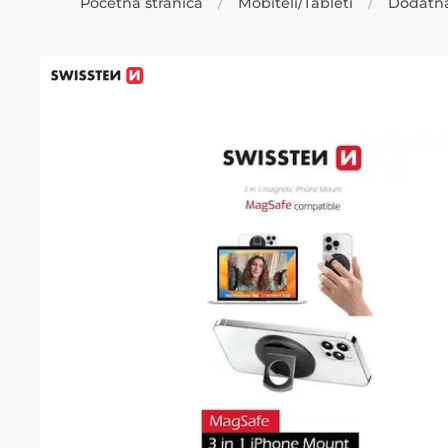
Početna stranica
Mobiteli/Tableti
Dodatn