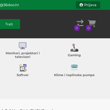
@36doo.hr
Prijava
Traži
0
0
Traži
0
0
Monitori, projektori i
Gaming
televizori
Softver
Klime i toplinske pumpe