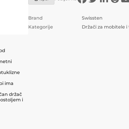
Brand
Swissten
Kategorije
Držači za mobitele i
 od
metni
rotuklizne
bi ima
čan držač
ostoljem i