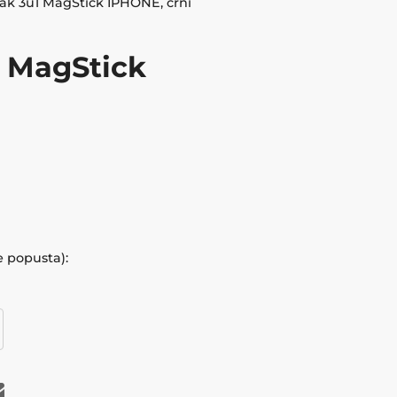
ak 3u1 MagStick IPHONE, crni
 MagStick
e popusta):