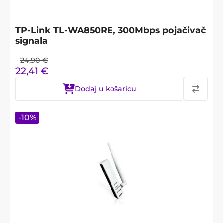
TP-Link TL-WA850RE, 300Mbps pojačivač
signala
24,90
€
22,41
€
Dodaj u košaricu
-
10
%