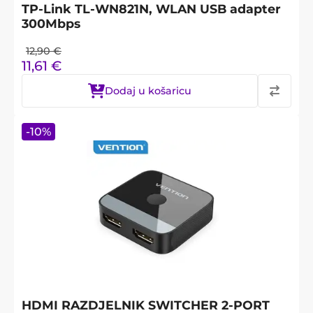
TP-Link TL-WN821N, WLAN USB adapter
300Mbps
12,90
€
11,61
€
Dodaj u košaricu
-
10
%
HDMI RAZDJELNIK SWITCHER 2-PORT