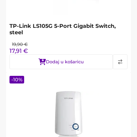
TP-Link LS105G 5-Port Gigabit Switch,
steel
19,90
€
17,91
€
Dodaj u košaricu
-
10
%