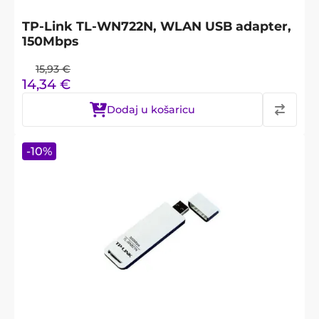
TP-Link TL-WN722N, WLAN USB adapter,
150Mbps
15,93
€
14,34
€
Dodaj u košaricu
-
10
%