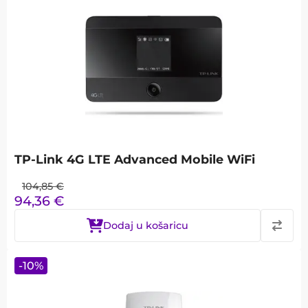
TP-Link 4G LTE Advanced Mobile WiFi
104,85
€
94,36
€
Dodaj u košaricu
-
10
%