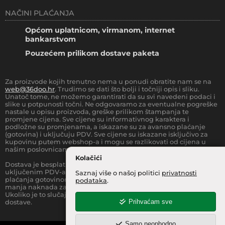
NAČINI PLAĆANJA
Općom uplatnicom, virmanom, internet
bankarstvom
Pouzećem prilikom dostave paketa
Za proizvode kojih trenutno nema u ponudi obratite nam se na
web@36doo.hr
. Trudimo se dati što bolji i točniji opis i sliku.
Unatoč tome, ne možemo garantirati da su svi navedeni podaci i
slike u potpunosti točni. Ne odgovaramo za eventualne pogreške
nastale u opisu proizvoda, greške prilikom štampanja te
promjene cijena. Sve cijene su informativnog karaktera i
podložne su promjenama, a iskazane su za avansno plaćanje
(gotovina) i uključuju PDV. Sve cijene su iskazane isključivo za
kupovinu putem webshop-a i mogu se razlikovati od cijena u
našim poslovnicama.
Kolačići
Dostava je besplatna za sve narudžbe iznad
66.36
€
(sa
uključenim PDV-a) za Zonu 1 (cijela RH, osim otoka).
Prilikom
Saznaj više o našoj politici
privatnosti
plaćanja gotovinom pri dostavi robe na kućnu adresu, moguća je
podataka
.
manja naknada za rad sa gotovinom na strani dostavne službe.
Ukoliko je to slučaj, to je jasno označeno pri samom iznosu
Prihvaćam sve
dostave.
Samo neophodno