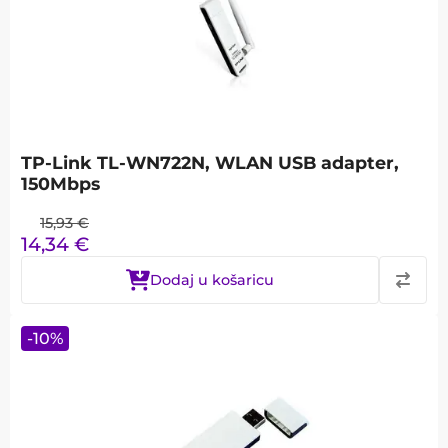
TP-Link TL-WN722N, WLAN USB adapter,
150Mbps
15,93
€
14,34
€
Dodaj u košaricu
-
10
%