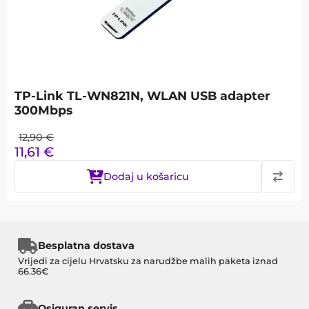
TP-Link TL-WN821N, WLAN USB adapter
300Mbps
12,90
€
11,61
€
Dodaj u košaricu
Besplatna dostava
Vrijedi za cijelu Hrvatsku za narudžbe malih paketa iznad
66.36€
Osiguran servis