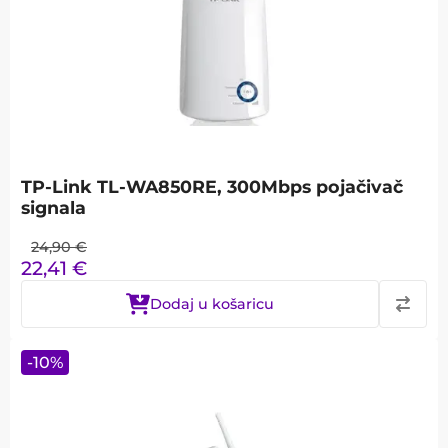
TP-Link TL-WA850RE, 300Mbps pojačivač
signala
24,90
€
22,41
€
Dodaj u košaricu
-
10
%