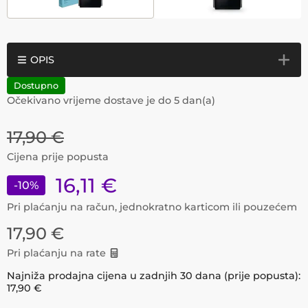
OPIS
Dostupno
Očekivano vrijeme dostave je do
5
dan(a)
17,90
€
Cijena prije popusta
16,11
€
-
10
%
Pri plaćanju na račun, jednokratno karticom ili pouzećem
17,90
€
Pri plaćanju na rate
Najniža prodajna cijena u zadnjih 30 dana (prije popusta):
17,90
€