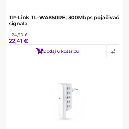
TP-Link TL-WA850RE, 300Mbps pojačivač
signala
24,90
€
22,41
€
Dodaj u košaricu