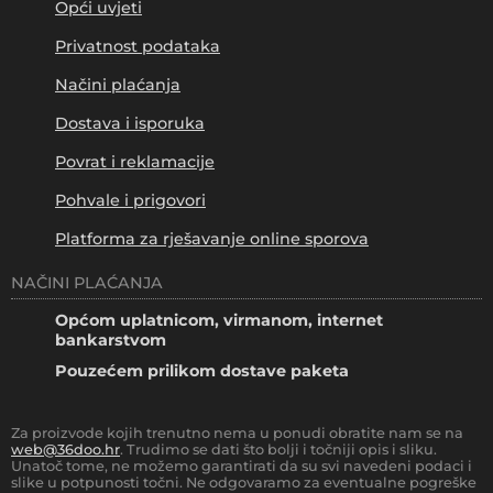
Opći uvjeti
Privatnost podataka
Načini plaćanja
Dostava i isporuka
Povrat i reklamacije
Pohvale i prigovori
Platforma za rješavanje online sporova
NAČINI PLAĆANJA
Općom uplatnicom, virmanom, internet
bankarstvom
Pouzećem prilikom dostave paketa
Za proizvode kojih trenutno nema u ponudi obratite nam se na
web@36doo.hr
. Trudimo se dati što bolji i točniji opis i sliku.
Unatoč tome, ne možemo garantirati da su svi navedeni podaci i
slike u potpunosti točni. Ne odgovaramo za eventualne pogreške