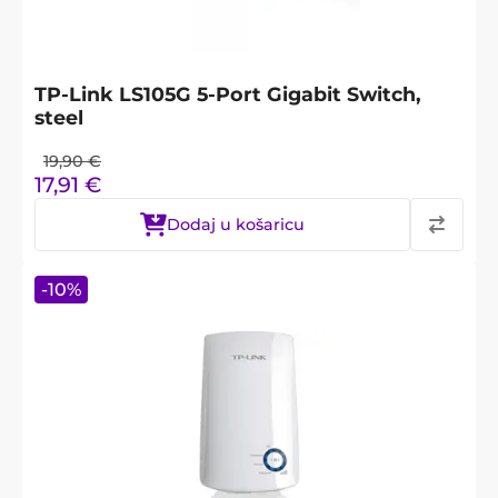
TP-Link LS105G 5-Port Gigabit Switch,
steel
19,90
€
17,91
€
Dodaj u košaricu
-
10
%