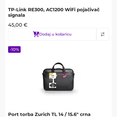
TP-Link RE300, AC1200 WiFi pojačivač
signala
45,00
€
Dodaj u košaricu
-
10
%
Port torba Zurich TL 14 / 15.6" crna