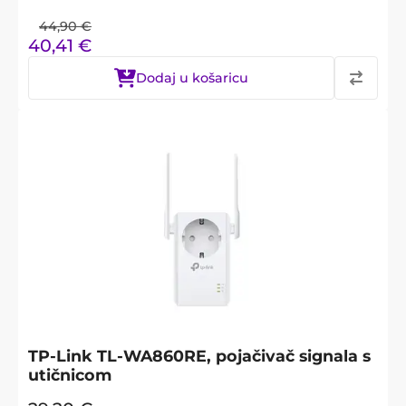
44,90
€
40,41
€
Dodaj u košaricu
TP-Link TL-WA860RE, pojačivač signala s
utičnicom