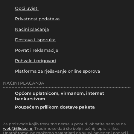
Opći uvjeti
Privatnost podataka
Načini plaćanja
Dostava i isporuka
Povrat i reklamacije
Pohvale i prigovori
Platforma za rješavanje online sporova
NAČINI PLAĆANJA
Općom uplatnicom, virmanom, internet
bankarstvom
Pouzećem prilikom dostave paketa
Za proizvode kojih trenutno nema u ponudi obratite nam se na
web@36doo.hr
. Trudimo se dati što bolji i točniji opis i sliku.
Unatoč tome, ne možemo garantirati da su svi navedeni podaci i