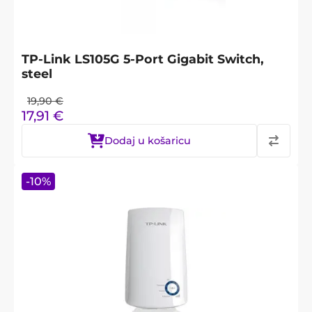
TP-Link LS105G 5-Port Gigabit Switch,
steel
19,90
€
17,91
€
Dodaj u košaricu
-
10
%