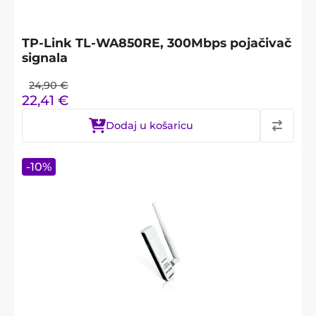
TP-Link TL-WA850RE, 300Mbps pojačivač
signala
24,90
€
22,41
€
Dodaj u košaricu
-
10
%