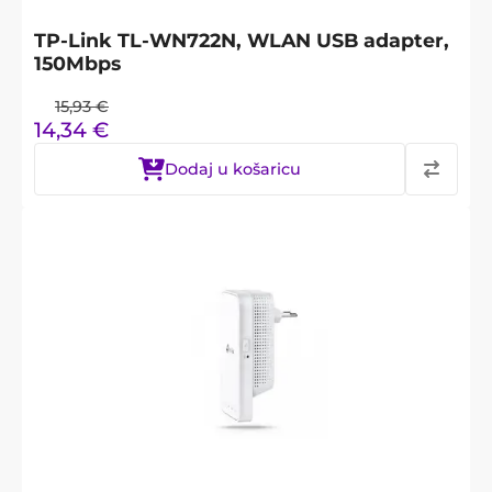
TP-Link TL-WN722N, WLAN USB adapter,
150Mbps
15,93
€
14,34
€
Dodaj u košaricu