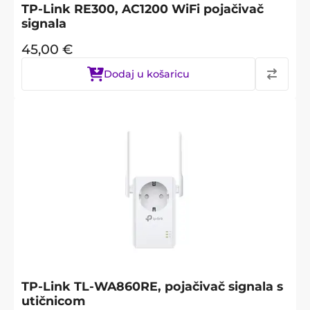
TP-Link RE300, AC1200 WiFi pojačivač
signala
45,00
€
Dodaj u košaricu
TP-Link TL-WA860RE, pojačivač signala s
utičnicom