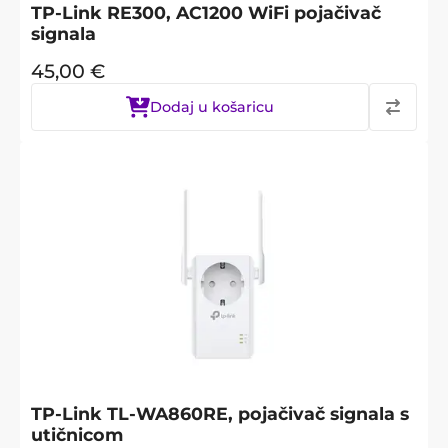
TP-Link RE300, AC1200 WiFi pojačivač
signala
45,00
€
Dodaj u košaricu
TP-Link TL-WA860RE, pojačivač signala s
utičnicom