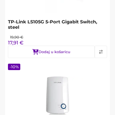
TP-Link LS105G 5-Port Gigabit Switch,
steel
19,90
€
17,91
€
Dodaj u košaricu
-
10
%