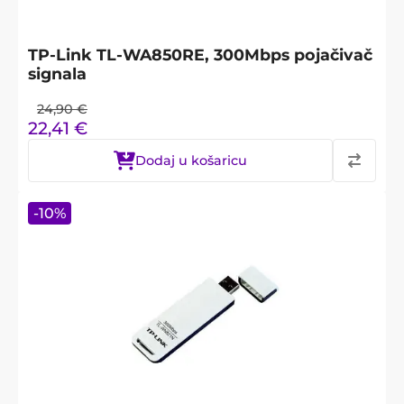
TP-Link TL-WA850RE, 300Mbps pojačivač
signala
24,90
€
22,41
€
Dodaj u košaricu
-
10
%