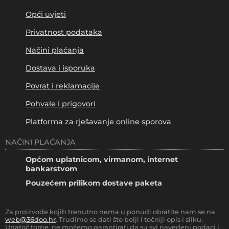
Opći uvjeti
Privatnost podataka
Načini plaćanja
Dostava i isporuka
Povrat i reklamacije
Pohvale i prigovori
Platforma za rješavanje online sporova
NAČINI PLAĆANJA
Općom uplatnicom, virmanom, internet
bankarstvom
Pouzećem prilikom dostave paketa
Za proizvode kojih trenutno nema u ponudi obratite nam se na
web@36doo.hr
. Trudimo se dati što bolji i točniji opis i sliku.
Unatoč tome, ne možemo garantirati da su svi navedeni podaci i