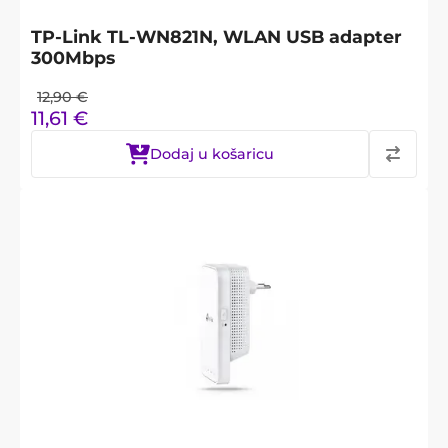
TP-Link TL-WN821N, WLAN USB adapter
300Mbps
12,90
€
11,61
€
Dodaj u košaricu