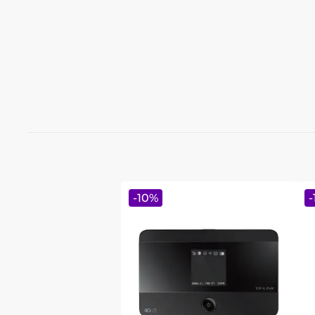
-
10
%
-