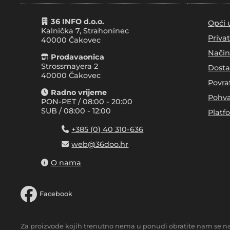
36 INFO d.o.o.
Opći 
Kalnička 7, Strahoninec
Priva
40000
Čakovec
Način
Prodavaonica
Strossmayera 2
Dosta
40000 Čakovec
Povra
Radno vrijeme
Pohva
PON-PET / 08:00 - 20:00
SUB / 08:00 - 12:00
Platf
+385 (0) 40 310-636
web@36doo.hr
O nama
Facebook
Za proizvode kojih trenutno nema u ponudi obratite nam se n