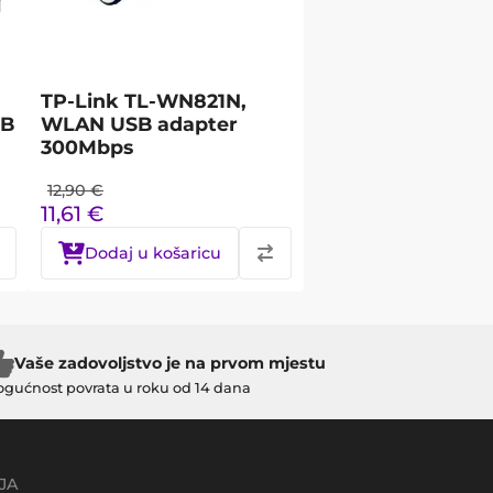
TP-Link TL-WN821N,
SB
WLAN USB adapter
300Mbps
12,90
€
11,61
€
Dodaj u košaricu
Vaše zadovoljstvo je na prvom mjestu
gućnost povrata u roku od 14 dana
JA