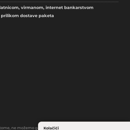
atnicom, virmanom, internet bankarstvom
prilikom dostave paketa
toč tome, ne možemo garantirati da su svi navedeni podaci i slike
Kolačići