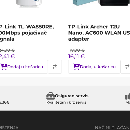
P-Link TL-WA850RE,
TP-Link Archer T2U
00Mbps pojačivač
Nano, AC600 WLAN U
ignala
adapter
24,90
€
17,90
€
2,41
€
16,11
€
Dodaj u košaricu
Dodaj u košaricu
Osiguran servis
6.36€
Kvalitetan i brz servis
Mo
RIŠTENJA
NAČINI PLAĆAN