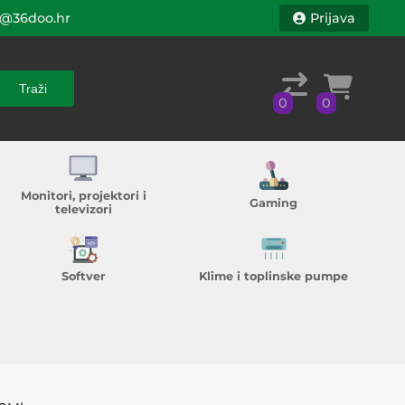
@36doo.hr
Prijava
Traži
0
0
Traži
0
0
Monitori, projektori i
Gaming
televizori
Softver
Klime i toplinske pumpe