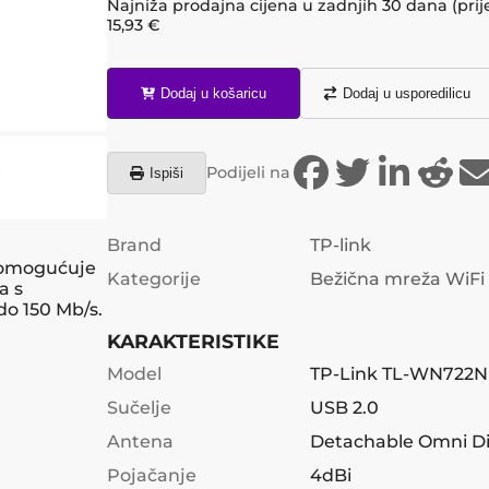
Najniža prodajna cijena u zadnjih 30 dana (prij
15,93
€
Dodaj u košaricu
Dodaj u usporedilicu
Podijeli na
Ispiši
Brand
TP-link
 omogućuje
Kategorije
Bežična mreža WiFi
a s
o 150 Mb/s.
KARAKTERISTIKE
Model
TP-Link TL-WN722N
Sučelje
USB 2.0
Antena
Detachable Omni Di
Pojačanje
4dBi