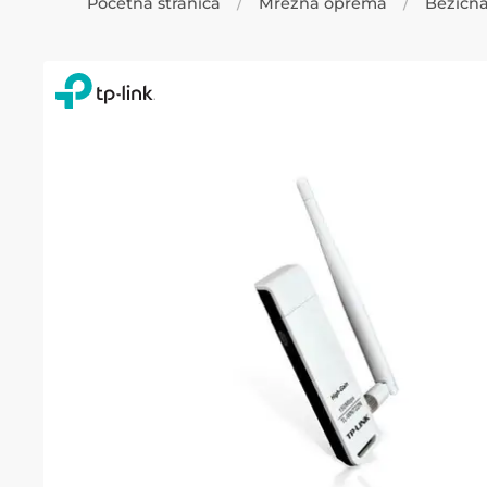
Početna stranica
Mrežna oprema
Bežičn