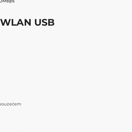
50Mbps
, WLAN USB
i pouzećem