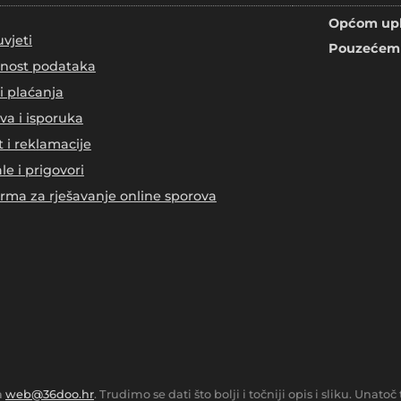
Općom upl
uvjeti
Pouzećem 
tnost podataka
i plaćanja
va i isporuka
t i reklamacije
le i prigovori
orma za rješavanje online sporova
a
web@36doo.hr
. Trudimo se dati što bolji i točniji opis i sliku. Una