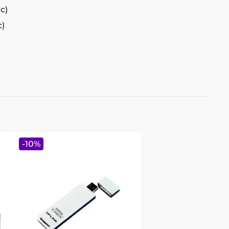
c)
)
)
-
10
%