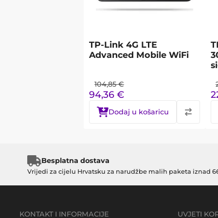
TP-Link 4G LTE
T
Advanced Mobile WiFi
3
s
104,85
€
94,36
€
2
Dodaj u košaricu
Besplatna dostava
Vrijedi za cijelu Hrvatsku za narudžbe malih paketa iznad 6
KONTAKT I INFORMACIJE
UVJETI KO