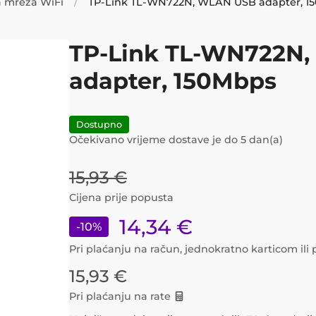
a mreža WiFi
TP-Link TL-WN722N, WLAN USB adapter, 1
TP-Link TL-WN722N
adapter, 150Mbps
Dostupno
Očekivano vrijeme dostave je do
5
dan(a)
15,93
€
Cijena prije popusta
14,34
€
-
10
%
Pri plaćanju na račun, jednokratno karticom il
15,93
€
Pri plaćanju na rate