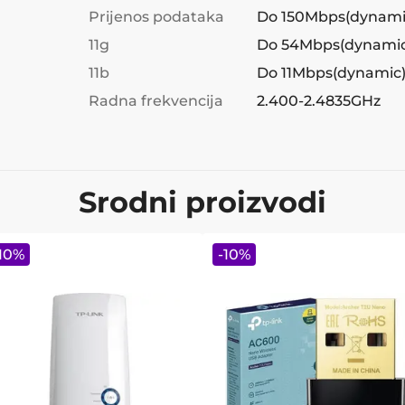
Prijenos podataka
Do 150Mbps(dynami
11g
Do 54Mbps(dynamic
11b
Do 11Mbps(dynamic
Radna frekvencija
2.400-2.4835GHz
Srodni proizvodi
10
%
-
10
%