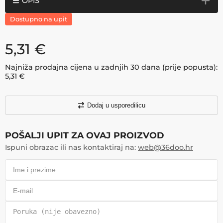
OPIS
Dostupno na upit
5,31
€
Najniža prodajna cijena u zadnjih 30 dana (prije popusta):
5,31
€
Dodaj u usporedilicu
POŠALJI UPIT ZA OVAJ PROIZVOD
Ispuni obrazac ili nas kontaktiraj na:
web@36doo.hr