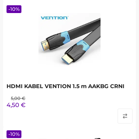
-
10
%
HDMI KABEL VENTION 1.5 m AAKBG CRNI
5,00
€
4,50
€
-
10
%