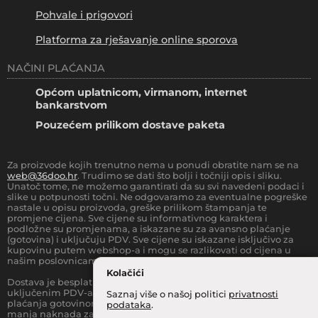
Pohvale i prigovori
Platforma za rješavanje online sporova
NAČINI PLAĆANJA
Općom uplatnicom, virmanom, internet
bankarstvom
Pouzećem prilikom dostave paketa
Za proizvode kojih trenutno nema u ponudi obratite nam se na
web@36doo.hr
. Trudimo se dati što bolji i točniji opis i sliku.
Unatoč tome, ne možemo garantirati da su svi navedeni podaci i
slike u potpunosti točni. Ne odgovaramo za eventualne pogreške
nastale u opisu proizvoda, greške prilikom štampanja te
promjene cijena. Sve cijene su informativnog karaktera i
podložne su promjenama, a iskazane su za avansno plaćanje
(gotovina) i uključuju PDV. Sve cijene su iskazane isključivo za
kupovinu putem webshop-a i mogu se razlikovati od cijena u
našim poslovnicama.
Kolačići
Dostava je besplatna za sve narudžbe iznad
66.36
€
(sa
uključenim PDV-a) za Zonu 1 (cijela RH, osim otoka).
Prilikom
Saznaj više o našoj politici
privatnosti
plaćanja gotovinom pri dostavi robe na kućnu adresu, moguća je
podataka
.
manja naknada za rad sa gotovinom na strani dostavne službe.