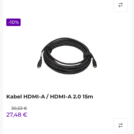
-
10
%
Kabel HDMI-A / HDMI-A 2.0 15m
30,53
€
27,48
€