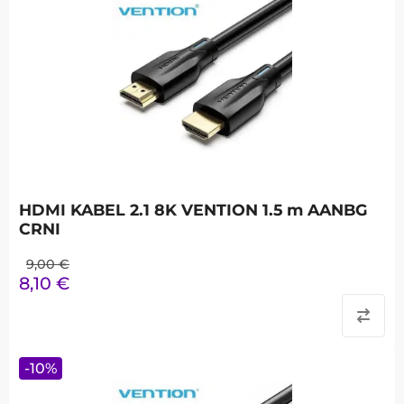
HDMI KABEL 2.1 8K VENTION 1.5 m AANBG
CRNI
9,00
€
8,10
€
-
10
%