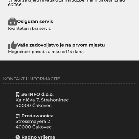
Vrijedi za cijelu Hrvatsku za narudžbe malih paketa iznad
66.36€
Osiguran servis
Kvalitetan i brz servis
Vaše zadovoljstvo je na prvom mjestu
Mogućnost povrata u roku od 14 dana
KONTAKT I INFORMACIJE
36 INFO d.o.o.
Kalnička 7, Strahoninec
40000
Čakovec
Prodavaonica
Strossmayera 2
40000 Čakovec
Radno vrijeme