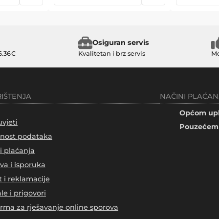
Osiguran servis
6.36€
Kvalitetan i brz servis
Mo
RIŠTENJA
NAČINI PLAĆAN
Općom upl
uvjeti
Pouzećem 
tnost podataka
i plaćanja
va i isporuka
t i reklamacije
le i prigovori
orma za rješavanje online sporova