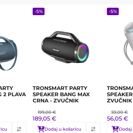
-
5
%
-
5
%
ARTY
TRONSMART PARTY
TRONSMA
 2 PLAVA
SPEAKER BANG MAX
SPEAKER 
CRNA - ZVUČNIK
ZVUČNIK
199,00
€
59,00
€
189,05
€
56,05
€
ricu
Dodaj u košaricu
Dodaj 