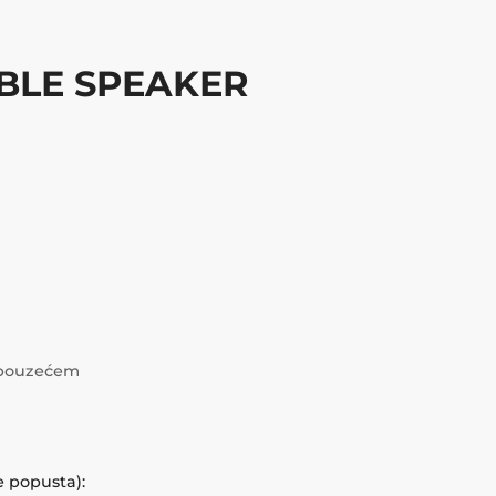
BLE SPEAKER
i pouzećem
e popusta):