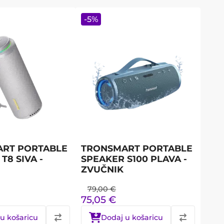
-
5
%
RT PORTABLE
TRONSMART PORTABLE
T8 SIVA -
SPEAKER S100 PLAVA -
ZVUČNIK
79,00
€
75,05
€
u košaricu
Dodaj u košaricu