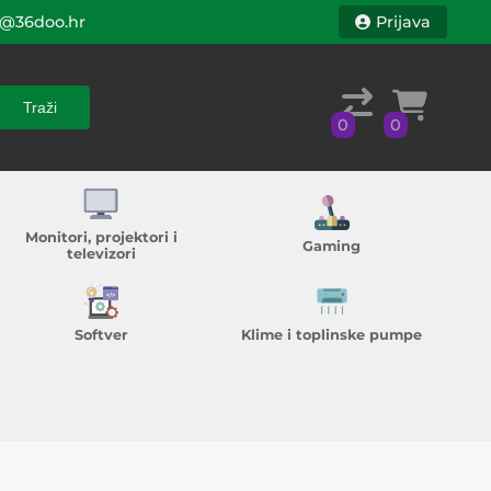
@36doo.hr
Prijava
Traži
0
0
Traži
0
0
Monitori, projektori i
Gaming
televizori
Softver
Klime i toplinske pumpe