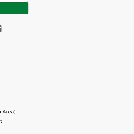
n Area)
rt