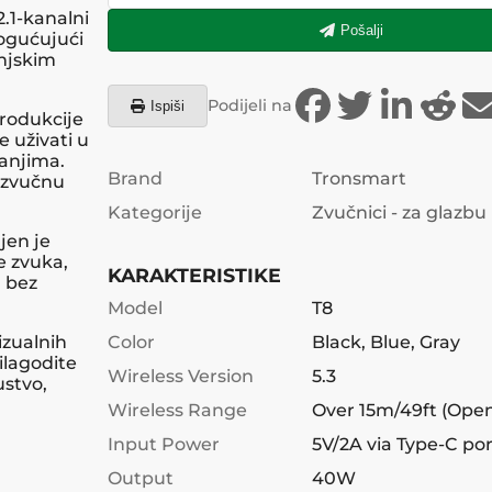
2.1-kanalni
Pošalji
ogućujući
anjskim
Podijeli na
Ispiši
produkcije
 uživati u
vanjima.
Brand
Tronsmart
u zvučnu
Kategorije
Zvučnici - za glazbu
jen je
e zvuka,
KARAKTERISTIKE
 bez
Model
T8
izualnih
Color
Black, Blue, Gray
ilagodite
Wireless Version
5.3
ustvo,
Wireless Range
Over 15m/49ft (Ope
Input Power
5V/2A via Type-C po
Output
40W