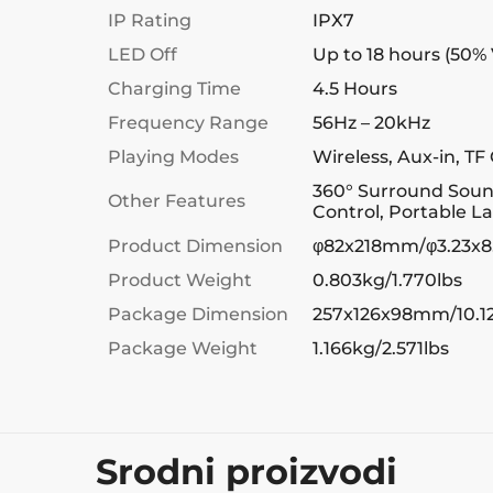
IP Rating
IPX7
LED Off
Up to 18 hours (50%
Charging Time
4.5 Hours
Frequency Range
56Hz – 20kHz
Playing Modes
Wireless, Aux-in, TF
360° Surround Soun
Other Features
Control, Portable L
Product Dimension
φ82x218mm/φ3.23x8
Product Weight
0.803kg/1.770lbs
Package Dimension
257x126x98mm/10.12
Package Weight
1.166kg/2.571lbs
Srodni proizvodi