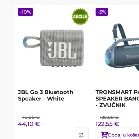
-
10
%
-
5
%
JBL Go 3 Bluetooth
TRONSMART P
Speaker - White
SPEAKER BANG
- ZVUČNIK
49,00
€
129,00
€
44,10
€
122,55
€
Dodaj u koša