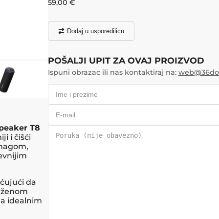
59,00
€
Dodaj u usporedilicu
POŠALJI UPIT ZA OVAJ PROIZVOD
Ispuni obrazac ili nas kontaktiraj na:
web@36doo
peaker T8
 i čišći
snagom,
jevnijim
ćujući da
teženom
ga idealnim