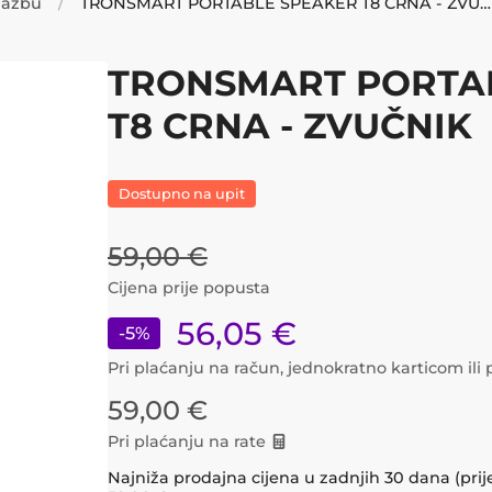
glazbu
TRONSMART PORTABLE SPEAKER T8 CRNA - ZVUČNIK
TRONSMART PORTA
T8 CRNA - ZVUČNIK
Dostupno na upit
59,00
€
Cijena prije popusta
56,05
€
-
5
%
Pri plaćanju na račun, jednokratno karticom il
59,00
€
Pri plaćanju na rate
Najniža prodajna cijena u zadnjih 30 dana (prij