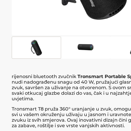
rijenosni bluetooth zvučnik
Tronsmart Portable S
nudi nadograđenu snagu od 40 W, pružajući glasniji
zvuk, savršen za uživanje na otvorenom. S ovom 
svaki otkucaj glazbe dolazi do vas, čak i u najzaht
uvjetima.
Tronsmart T8 pruža 360° uranjanje u zvuk, omogu
svi u vašem okruženju uživaju u jasnom i uravno
zvuku iz svih smjerova. Ovaj inovativni dizajn čini 
za zabave, roštilje i sve vrste vanjskih aktivnosti.