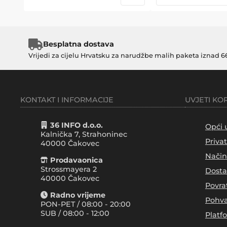
Besplatna dostava
Vrijedi za cijelu Hrvatsku za narudžbe malih paketa iznad 6
KONTAKT I INFORMACIJE
UVJETI KO
36 INFO d.o.o.
Opći 
Kalnička 7, Strahoninec
Priva
40000
Čakovec
Način
Prodavaonica
Strossmayera 2
Dosta
40000 Čakovec
Povra
Radno vrijeme
Pohva
PON-PET / 08:00 - 20:00
SUB / 08:00 - 12:00
Platf