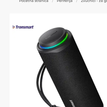
Početna stranica
Periferija
Zvučnici - za 