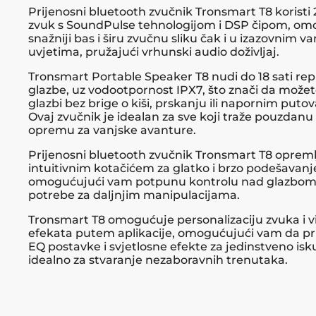
Prijenosni bluetooth zvučnik Tronsmart T8 koristi 
zvuk s SoundPulse tehnologijom i DSP čipom, om
snažniji bas i širu zvučnu sliku čak i u izazovnim v
uvjetima, pružajući vrhunski audio doživljaj.
Tronsmart Portable Speaker T8 nudi do 18 sati re
glazbe, uz vodootpornost IPX7, što znači da možete
glazbi bez brige o kiši, prskanju ili napornim puto
Ovaj zvučnik je idealan za sve koji traže pouzdan
opremu za vanjske avanture.
Prijenosni bluetooth zvučnik Tronsmart T8 opreml
intuitivnim kotačićem za glatko i brzo podešavanj
omogućujući vam potpunu kontrolu nad glazbom
potrebe za daljnjim manipulacijama.
Tronsmart T8 omogućuje personalizaciju zvuka i v
efekata putem aplikacije, omogućujući vam da pr
EQ postavke i svjetlosne efekte za jedinstveno isk
idealno za stvaranje nezaboravnih trenutaka.