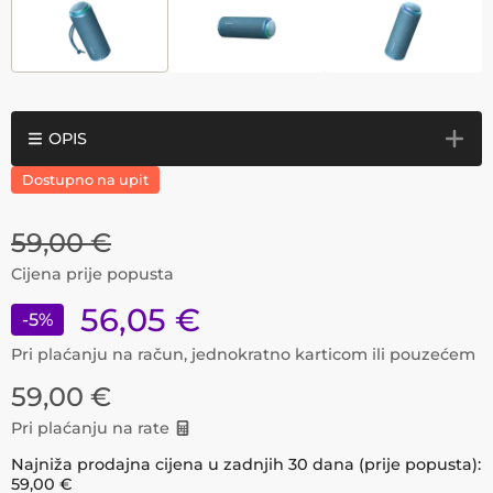
OPIS
Dostupno na upit
59,00
€
Cijena prije popusta
56,05
€
-
5
%
Pri plaćanju na račun, jednokratno karticom ili pouzećem
59,00
€
Pri plaćanju na rate
Najniža prodajna cijena u zadnjih 30 dana (prije popusta):
59,00
€