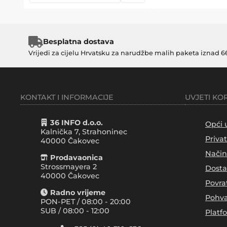
Besplatna dostava
Vrijedi za cijelu Hrvatsku za narudžbe malih paketa iznad 6
KONTAKT I INFORMACIJE
UVJETI KO
36 INFO d.o.o.
Opći 
Kalnička 7, Strahoninec
Priva
40000
Čakovec
Način
Prodavaonica
Strossmayera 2
Dosta
40000 Čakovec
Povra
Radno vrijeme
Pohva
PON-PET / 08:00 - 20:00
SUB / 08:00 - 12:00
Platf