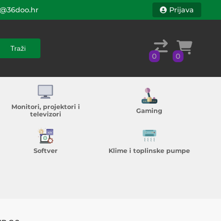
@36doo.hr
Prijava
Traži
0
0
Traži
0
0
Monitori, projektori i
Gaming
televizori
Softver
Klime i toplinske pumpe