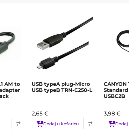
1 AM to
USB typeA plug-Micro
CANYON T
adapter
USB typeB TRN-C250-L
Standard
lack
USBC2B
2,65
€
3,98
€
Dodaj u košaricu
Dodaj 