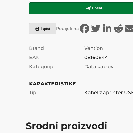
Pošalji
Podijeli na
Ispiši
Brand
Vention
EAN
08160644
Kategorije
Data kablovi
KARAKTERISTIKE
Tip
Kabel z aprinter US
Srodni proizvodi