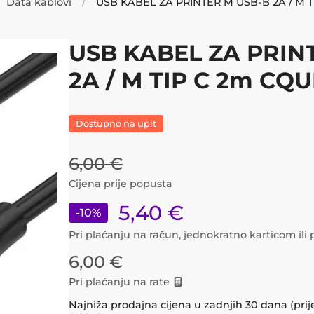
Data kablovi
USB KABEL ZA PRIN
2A / M TIP C 2m CQ
Dostupno na upit
6,00
€
Cijena prije popusta
5,40
€
-
10
%
Pri plaćanju na račun, jednokratno karticom il
6,00
€
Pri plaćanju na rate
Najniža prodajna cijena u zadnjih 30 dana (prij