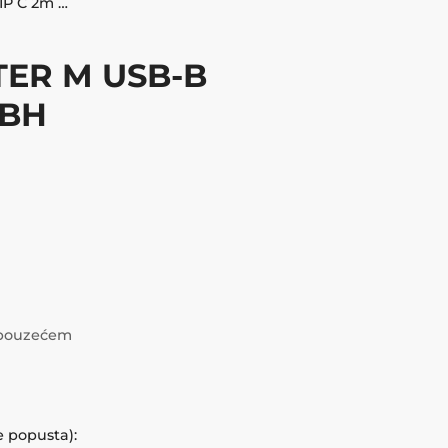
USB KABEL ZA PRINTER M USB-B 2A / M TIP C 2m CQUBH
TER M USB-B
UBH
i pouzećem
e popusta):