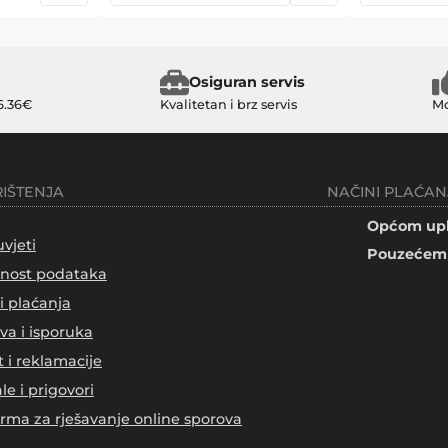
Osiguran servis
6.36€
Kvalitetan i brz servis
Mo
RIŠTENJA
NAČINI PLAĆAN
Općom upl
uvjeti
Pouzećem 
tnost podataka
i plaćanja
va i isporuka
t i reklamacije
le i prigovori
orma za rješavanje online sporova