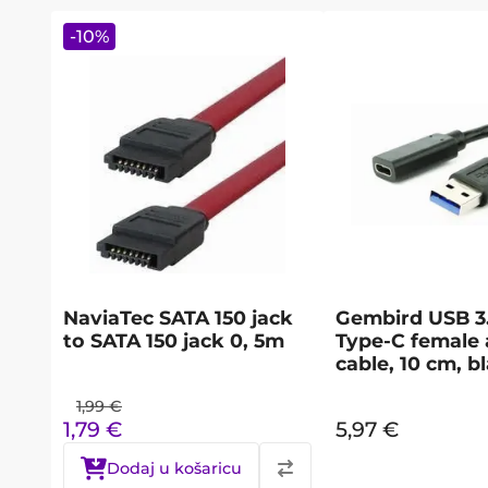
-
10
%
NaviaTec SATA 150 jack
Gembird USB 3.
to SATA 150 jack 0, 5m
Type-C female 
cable, 10 cm, b
1,99
€
1,79
€
5,97
€
Dodaj u košaricu