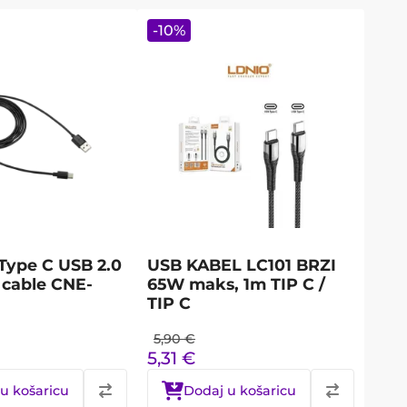
-
10
%
ype C USB 2.0
USB KABEL LC101 BRZI
 cable CNE-
65W maks, 1m TIP C /
TIP C
5,90
€
5,31
€
u košaricu
Dodaj u košaricu