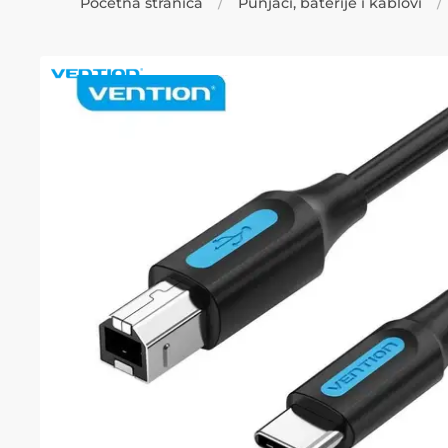
Početna stranica
Punjači, baterije i kablovi