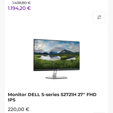
1.438,80
€
1.194,20
€
Monitor DELL S-series S2721H 27" FHD
IPS
220,00
€