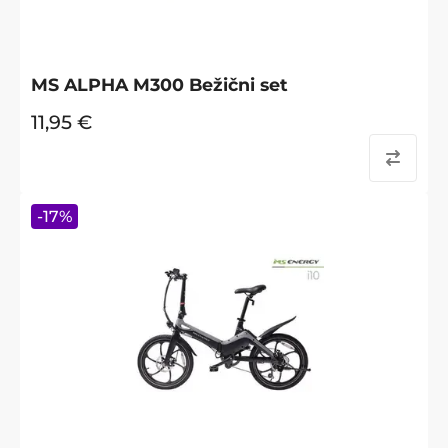
MS ALPHA M300 Bežični set
11,95
€
-
17
%