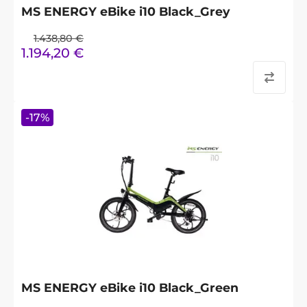
MS ENERGY eBike i10 Black_Grey
1.438,80
€
1.194,20
€
-
17
%
MS ENERGY eBike i10 Black_Green