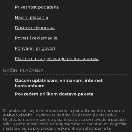
Privatnost podataka
Načini plaćanja
Dostava i isporuka
Povrat i reklamacije
Pohvale i prigovori
Platforma za rješavanje online sporova
NAČINI PLAĆANJA
Općom uplatnicom, virmanom, internet
bankarstvom
Pouzećem prilikom dostave paketa
Za proizvode kojih trenutno nema u ponudi obratite nam se na
web@36doo.hr
. Trudimo se dati što bolji i točniji opis i sliku.
Unatoč tome, ne možemo garantirati da su svi navedeni podaci i
slike u potpunosti točni. Ne odgovaramo za eventualne pogreške
nastale u opisu proizvoda, greške prilikom štampanja te