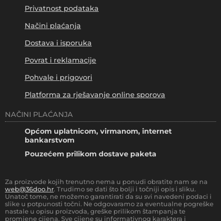
Privatnost podataka
Načini plaćanja
Dostava i isporuka
Povrat i reklamacije
Pohvale i prigovori
Platforma za rješavanje online sporova
NAČINI PLAĆANJA
Općom uplatnicom, virmanom, internet
bankarstvom
Pouzećem prilikom dostave paketa
Za proizvode kojih trenutno nema u ponudi obratite nam se na
web@36doo.hr
. Trudimo se dati što bolji i točniji opis i sliku.
Unatoč tome, ne možemo garantirati da su svi navedeni podaci i
slike u potpunosti točni. Ne odgovaramo za eventualne pogreške
nastale u opisu proizvoda, greške prilikom štampanja te
promjene cijena. Sve cijene su informativnog karaktera i