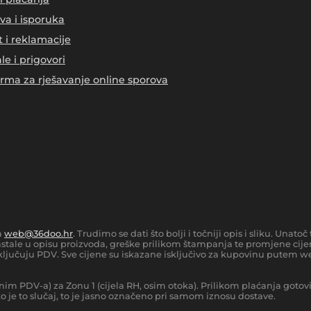
va i isporuka
t i reklamacije
le i prigovori
orma za rješavanje online sporova
a
web@36doo.hr
. Trudimo se dati što bolji i točniji opis i sliku. Una
tale u opisu proizvoda, greške prilikom štampanja te promjene cijen
ljučuju PDV. Sve cijene su iskazane isključivo za kupovinu putem we
nim PDV-a) za Zonu 1 (cijela RH, osim otoka).
Prilikom plaćanja gotov
 je to slučaj, to je jasno označeno pri samom iznosu dostave.