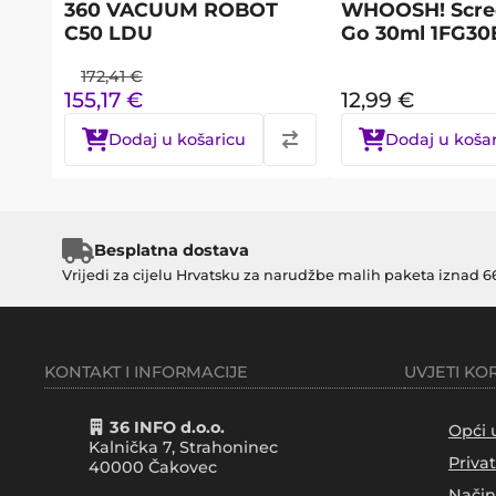
360 VACUUM ROBOT
WHOOSH! Scre
C50 LDU
Go 30ml 1FG3
172,41
€
155,17
€
12,99
€
Dodaj u košaricu
Dodaj u koša
Besplatna dostava
Vrijedi za cijelu Hrvatsku za narudžbe malih paketa iznad 6
KONTAKT I INFORMACIJE
UVJETI KO
36 INFO d.o.o.
Opći 
Kalnička 7, Strahoninec
Priva
40000
Čakovec
Način