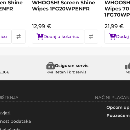
en Shine
WHOOSH! Screen Shine
WHOOSH! 
0ENFR
Wipes 1FG20WPENFR
Wipes 70 
1FG70WP
12,99
€
21,99
€
ricu
Dodaj u košaricu
Dodaj 
Osiguran servis
6.36€
Kvalitetan i brz servis
Mo
RIŠTENJA
NAČINI PLAĆAN
Općom upl
uvjeti
Pouzećem 
tnost podataka
i plaćanja