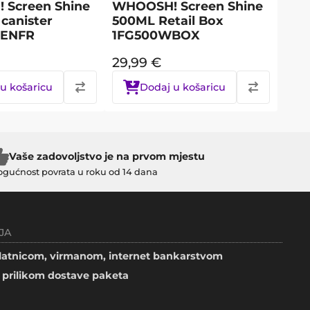
Screen Shine
WHOOSH! Screen Shine
canister
500ML Retail Box
ENFR
1FG500WBOX
29,99
€
u košaricu
Dodaj u košaricu
Vaše zadovoljstvo je na prvom mjestu
gućnost povrata u roku od 14 dana
JA
atnicom, virmanom, internet bankarstvom
prilikom dostave paketa