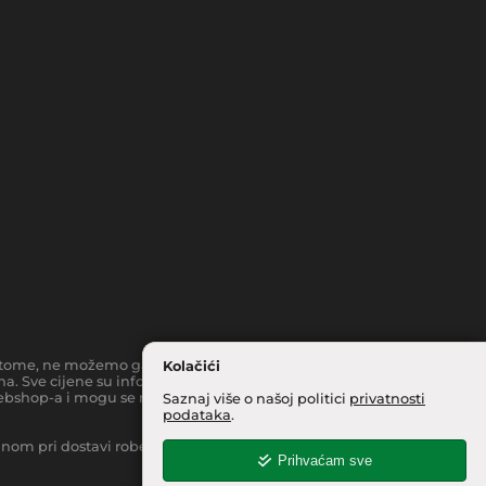
toč tome, ne možemo garantirati da su svi navedeni podaci i slike
Kolačići
a. Sve cijene su informativnog karaktera i podložne su
bshop-a i mogu se razlikovati od cijena u našim
Saznaj više o našoj politici
privatnosti
podataka
.
inom pri dostavi robe na kućnu adresu, moguća je manja
Prihvaćam sve