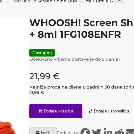
je
WHOOSH! Screen Shine Duo 100ml + 8ml 1FG108ENFR
WHOOSH! Screen Sh
+ 8ml 1FG108ENFR
Dostupno
Očekivano vrijeme dostave je do
5
dan(a)
21,99
€
Najniža prodajna cijena u zadnjih 30 dana (prij
21,99
€
Dodaj u košaricu
Dodaj u usporedilicu
Podijeli na
Ispiši