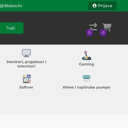
@36doo.hr
Prijava
Traži
0
0
Traži
0
0
Monitori, projektori i
Gaming
televizori
Softver
Klime i toplinske pumpe