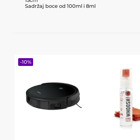
15cm
Sadržaj boce od 100ml i 8ml
-
10
%