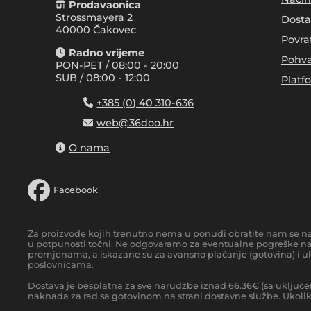
Prodavaonica
Strossmayera 2
Dosta
40000 Čakovec
Povra
Radno vrijeme
Pohva
PON-PET / 08:00 - 20:00
SUB / 08:00 - 12:00
Platf
+385 (0) 40 310-636
web@36doo.hr
O nama
Facebook
Za proizvode kojih trenutno nema u ponudi obratite nam se n
u potpunosti točni. Ne odgovaramo za eventualne pogreške nas
promjenama, a iskazane su za avansno plaćanje (gotovina) i uk
poslovnicama.
Dostava je besplatna za sve narudžbe iznad
66.36
€
(sa uključe
naknada za rad sa gotovinom na strani dostavne službe. Ukoliko