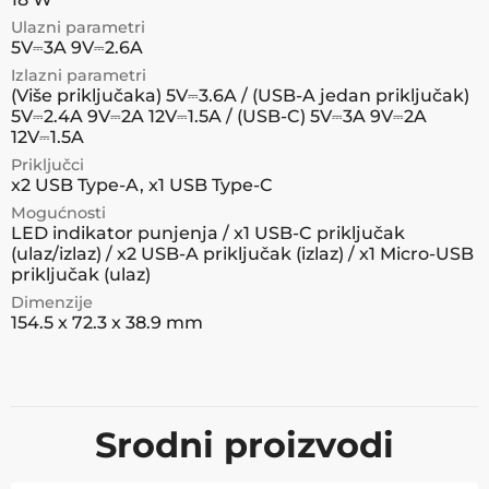
Ulazni parametri
5V⎓3A 9V⎓2.6A
Izlazni parametri
(Više priključaka) 5V⎓3.6A / (USB-A jedan priključak)
5V⎓2.4A 9V⎓2A 12V⎓1.5A / (USB-C) 5V⎓3A 9V⎓2A
12V⎓1.5A
Priključci
x2 USB Type-A, x1 USB Type-C
Mogućnosti
LED indikator punjenja / x1 USB-C priključak
(ulaz/izlaz) / x2 USB-A priključak (izlaz) / x1 Micro-USB
priključak (ulaz)
Dimenzije
154.5 x 72.3 x 38.9 mm
Srodni proizvodi