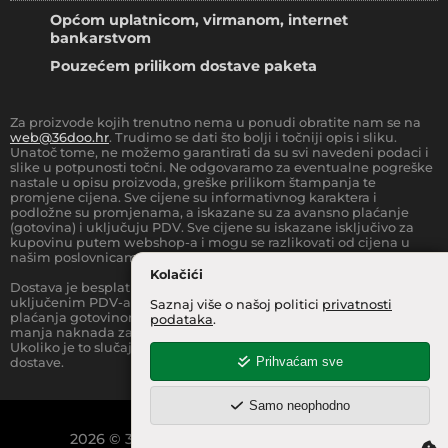
Općom uplatnicom, virmanom, internet
bankarstvom
Pouzećem prilikom dostave paketa
Za proizvode kojih trenutno nema u ponudi obratite nam se na
web@36doo.hr
. Trudimo se dati što bolji i točniji opis i sliku.
Unatoč tome, ne možemo garantirati da su svi navedeni podaci i
slike u potpunosti točni. Ne odgovaramo za eventualne pogreške
nastale u opisu proizvoda, greške prilikom štampanja te
promjene cijena. Sve cijene su informativnog karaktera i
podložne su promjenama, a iskazane su za avansno plaćanje
(gotovina) i uključuju PDV. Sve cijene su iskazane isključivo za
kupovinu putem webshop-a i mogu se razlikovati od cijena u
našim poslovnicama.
Kolačići
Dostava je besplatna za sve narudžbe iznad
66.36
€
(sa
uključenim PDV-a) za Zonu 1 (cijela RH, osim otoka).
Prilikom
Saznaj više o našoj politici
privatnosti
plaćanja gotovinom pri dostavi robe na kućnu adresu, moguća je
podataka
.
manja naknada za rad sa gotovinom na strani dostavne službe.
Ukoliko je to slučaj, to je jasno označeno pri samom iznosu
Prihvaćam sve
dostave.
Samo neophodno
2026
©
36 INFO d.o.o.
Sva prava pridržana