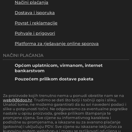
Načini plaćanja
Dostava i isporuka
Povrat i reklamacije
Pohvale i prigovori
Platforma za rješavanje online sporova
NAČINI PLAĆANJA
Općom uplatnicom, virmanom, internet
bankarstvom
Pouzećem prilikom dostave paketa
Za proizvode kojih trenutno nema u ponudi obratite nam se na
web@36doo.hr
. Trudimo se dati što bolji i točniji opis i sliku.
Unatoč tome, ne možemo garantirati da su svi navedeni podaci i
slike u potpunosti točni. Ne odgovaramo za eventualne pogreške
nastale u opisu proizvoda, greške prilikom štampanja te
promjene cijena. Sve cijene su informativnog karaktera i
podložne su promjenama, a iskazane su za avansno plaćanje
(gotovina) i uključuju PDV. Sve cijene su iskazane isključivo za
kupovinu putem webshop-a i mogu se razlikovati od cijena u