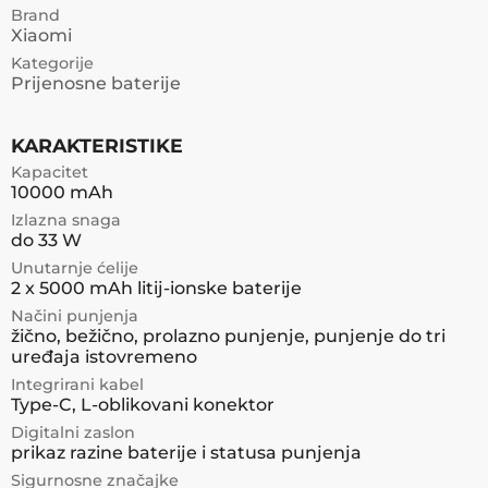
Brand
Xiaomi
Kategorije
Prijenosne baterije
KARAKTERISTIKE
Kapacitet
10000 mAh
Izlazna snaga
do 33 W
Unutarnje ćelije
2 x 5000 mAh litij-ionske baterije
Načini punjenja
žično, bežično, prolazno punjenje, punjenje do tri
uređaja istovremeno
Integrirani kabel
Type-C, L-oblikovani konektor
Digitalni zaslon
prikaz razine baterije i statusa punjenja
Sigurnosne značajke