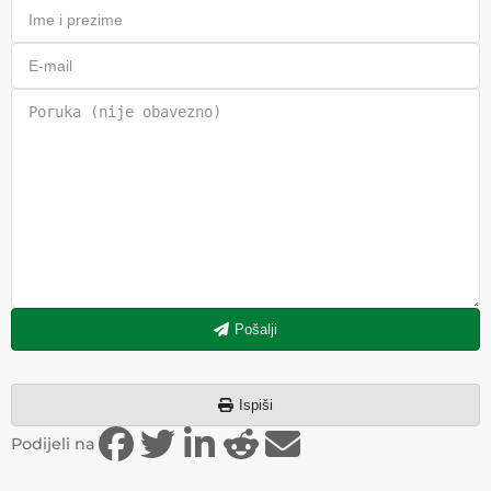
Pošalji
Ispiši
Podijeli na