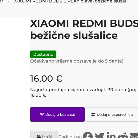
ar
XIAOMI REDMI BUDS 6 PLAY plava-bežične slušalice
XIAOMI REDMI BUDS 
bežične slušalice
Dostupno
Očekivano vrijeme dostave je do
5
dan(a)
16,00
€
Najniža prodajna cijena u zadnjih 30 dana (prij
16,00
€
Dodaj u košaricu
Dodaj u usporedilicu
Podijeli na
Ispiši