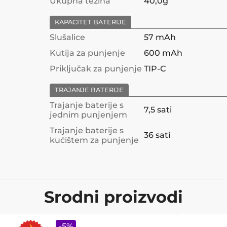
Ukupna težina
40,0g
KAPACITET BATERIJE
Slušalice
57 mAh
Kutija za punjenje
600 mAh
Priključak za punjenje
TIP-C
TRAJANJE BATERIJE
Trajanje baterije s
7,5 sati
jednim punjenjem
Trajanje baterije s
36 sati
kućištem za punjenje
Srodni proizvodi
-
5
%