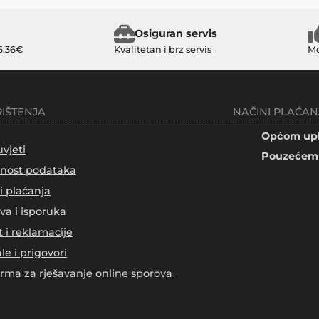
Osiguran servis
6.36€
Kvalitetan i brz servis
Mo
RIŠTENJA
NAČINI PLAĆAN
Općom upl
uvjeti
Pouzećem 
tnost podataka
i plaćanja
va i isporuka
t i reklamacije
le i prigovori
orma za rješavanje online sporova