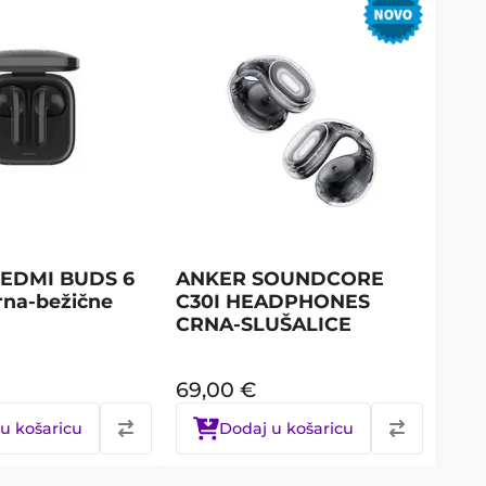
REDMI BUDS 6
ANKER SOUNDCORE
rna-bežične
C30I HEADPHONES
CRNA-SLUŠALICE
69,00
€
u košaricu
Dodaj u košaricu