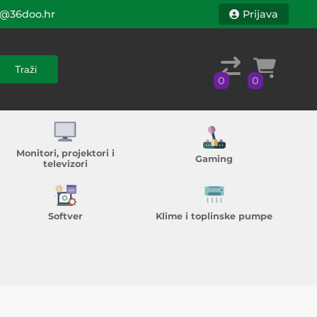
@36doo.hr
Prijava
Traži
0
0
Traži
0
0
Monitori, projektori i
Gaming
televizori
Softver
Klime i toplinske pumpe