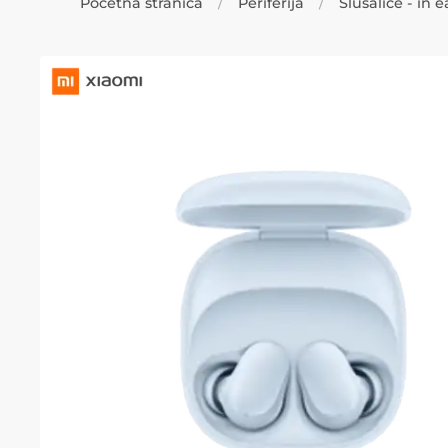
Početna stranica
Periferija
Slušalice - in e