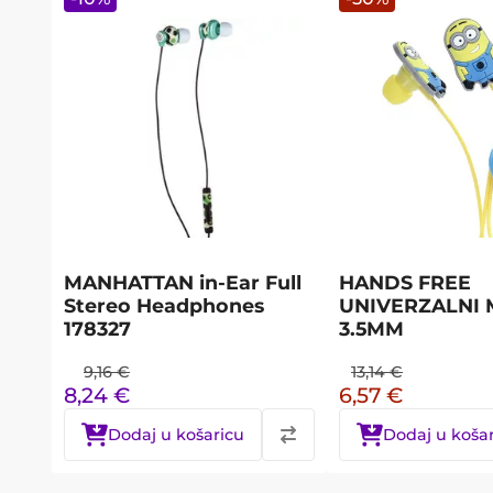
MANHATTAN in-Ear Full
HANDS FREE
Stereo Headphones
UNIVERZALNI 
178327
3.5MM
9,16
€
13,14
€
8,24
€
6,57
€
Dodaj u košaricu
Dodaj u koša