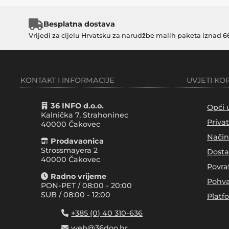
Besplatna dostava
Vrijedi za cijelu Hrvatsku za narudžbe malih paketa iznad 6
KONTAKT I INFORMACIJE
UVJETI KO
36 INFO d.o.o.
Opći 
Kalnička 7, Strahoninec
Priva
40000
Čakovec
Način
Prodavaonica
Strossmayera 2
Dosta
40000 Čakovec
Povra
Radno vrijeme
Pohva
PON-PET / 08:00 - 20:00
SUB / 08:00 - 12:00
Platf
+385 (0) 40 310-636
web@36doo.hr