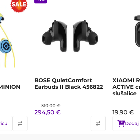
BOSE QuietComfort
XIAOMI 
MINION
Earbuds II Black 456822
ACTIVE c
slušalice
310,00
€
294,50
€
19,90
€
ricu
Dodaj 