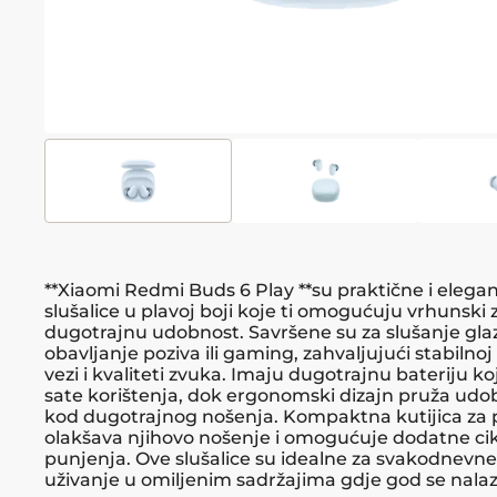
**Xiaomi Redmi Buds 6 Play **su praktične i elega
slušalice u plavoj boji koje ti omogućuju vrhunski 
dugotrajnu udobnost. Savršene su za slušanje gla
obavljanje poziva ili gaming, zahvaljujući stabilno
vezi i kvaliteti zvuka. Imaju dugotrajnu bateriju k
sate korištenja, dok ergonomski dizajn pruža udob
kod dugotrajnog nošenja. Kompaktna kutijica za 
olakšava njihovo nošenje i omogućuje dodatne ci
punjenja. Ove slušalice su idealne za svakodnevne 
uživanje u omiljenim sadržajima gdje god se nalaz