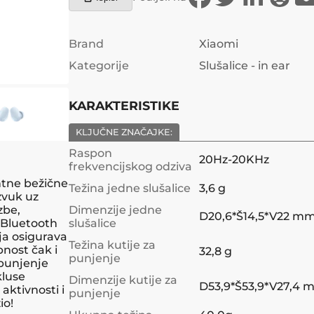
Brand
Xiaomi
Kategorije
Slušalice - in ear
KARAKTERISTIKE
KLJUČNE ZNAČAJKE:
Raspon
20Hz-20KHz
frekvencijskog odziva
ntne bežične
Težina jedne slušalice
3,6 g
zvuk uz
zbe,
Dimenzije jedne
D20,6*Š14,5*V22 m
j Bluetooth
slušalice
oja osigurava
Težina kutije za
nost čak i
32,8 g
punjenje
punjenje
kluse
Dimenzije kutije za
D53,9*Š53,9*V27,4
aktivnosti i
punjenje
io!